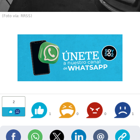
(Foto vía: RRSS)
2
1
0
0
1