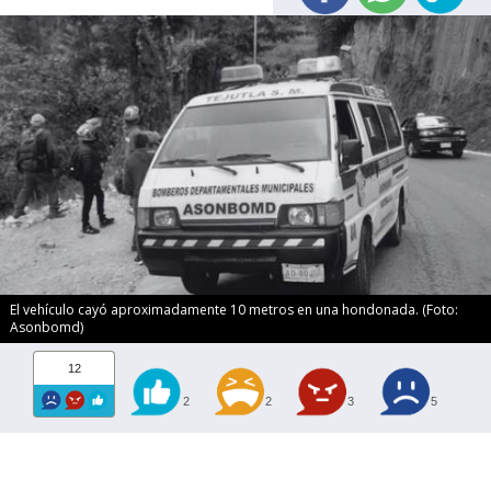
El vehículo cayó aproximadamente 10 metros en una hondonada. (Foto:
Asonbomd)
12
2
2
3
5