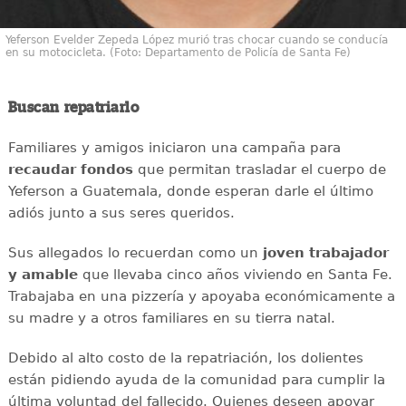
Yeferson Evelder Zepeda López murió tras chocar cuando se conducía
en su motocicleta. (Foto: Departamento de Policía de Santa Fe)
Buscan repatriarlo
Familiares y amigos iniciaron una campaña para
recaudar
fondos
que permitan trasladar el cuerpo de
Yeferson a Guatemala, donde esperan darle el último
adiós junto a sus seres queridos.
Sus allegados lo recuerdan como un
joven
trabajador
y amable
que llevaba cinco años viviendo en Santa Fe.
Trabajaba en una pizzería y apoyaba económicamente a
su madre y a otros familiares en su tierra natal.
Debido al alto costo de la repatriación, los dolientes
están pidiendo ayuda de la comunidad para cumplir la
última voluntad del fallecido. Quienes deseen apoyar