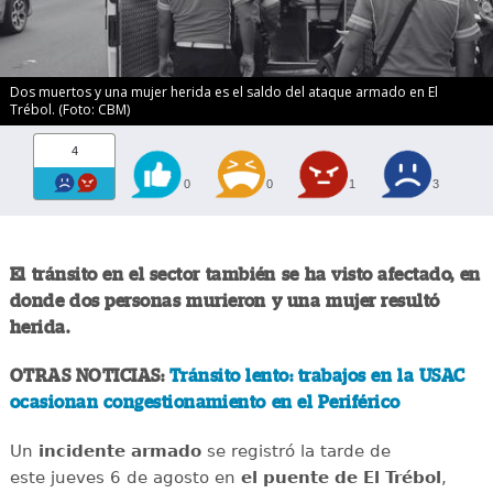
Dos muertos y una mujer herida es el saldo del ataque armado en El
Trébol. (Foto: CBM)
4
0
0
1
3
El tránsito en el sector también se ha visto afectado, en
donde dos personas murieron y una mujer resultó
herida.
OTRAS NOTICIAS:
Tránsito lento: trabajos en la USAC
ocasionan congestionamiento en el Periférico
Un
incidente
armado
se registró la tarde de
este jueves 6 de agosto en
el puente de El Trébol
,