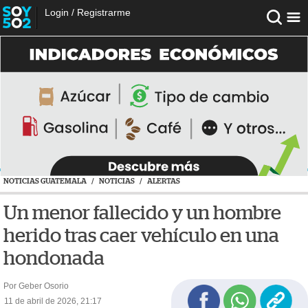
Login
/
Registrarme
NOTICIAS GUATEMALA
/
NOTICIAS
/
ALERTAS
Un menor fallecido y un hombre
herido tras caer vehículo en una
hondonada
Por Geber Osorio
11 de abril de 2026, 21:17