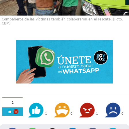
Compañeros de las víctimas también colaboraron en el rescate. (Foto:
CBM)
2
1
0
1
0