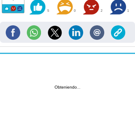
5
0
2
1
Obteniendo...