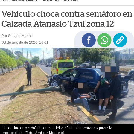
NOTICIAS GUATEMALA
/
NOTICIAS
/
ALERTAS
Vehículo choca contra semáforo en
Calzada Atanasio Tzul zona 12
Por Susana Manai
08 de agosto de 2026, 18:01
El conductor perdió el control del vehículo al intentar esquivar la
motocicleta. (Foto: Amilcar Montejo)