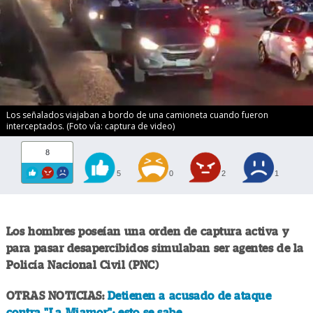
Los señalados viajaban a bordo de una camioneta cuando fueron
interceptados. (Foto vía: captura de video)
8
5
0
2
1
Los hombres poseían una orden de captura activa y
para pasar desapercibidos simulaban ser agentes de la
Policía Nacional Civil (PNC)
OTRAS NOTICIAS:
Detienen a acusado de ataque
contra "La Miamor"; esto se sabe