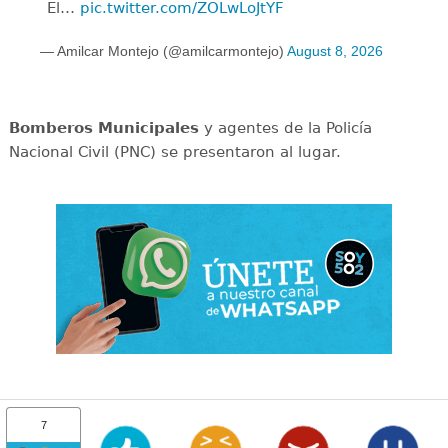
El…
pic.twitter.com/ZOLwLoJtYF
— Amilcar Montejo (@amilcarmontejo)
August 8, 2026
Bomberos Municipales
y agentes de la Policía
Nacional Civil (PNC) se presentaron al lugar.
7