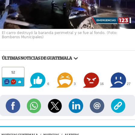
El carro destruyó la baranda perimetral y se fue al fondo. (Foto:
Bomberos Municipales)
ÚLTIMAS NOTICIAS DE GUATEMALA
52
6
3
16
27