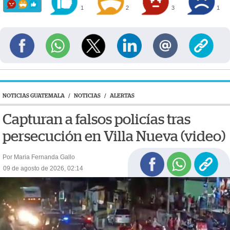
1
2
3
1
NOTICIAS GUATEMALA
/
NOTICIAS
/
ALERTAS
Capturan a falsos policías tras
persecución en Villa Nueva (video)
Por Maria Fernanda Gallo
09 de agosto de 2026, 02:14