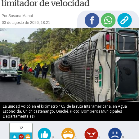
limitador de velocidad
Por Susana Manai
03 de agosto de 2026, 18:21
La unidad volcó en el kilómetro 105 de la ruta Interamericana, en Agua
Escondida, Chichicastenango, Quiché. (Foto: Bomberos Municipales
Departamentales)
12
9
1
2
0