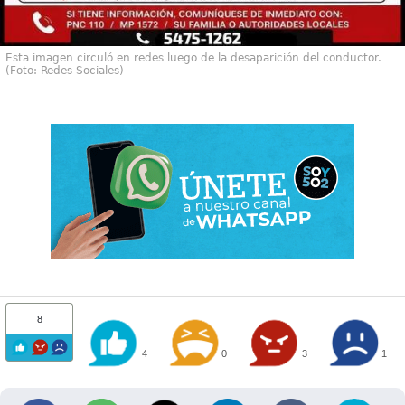
Esta imagen circuló en redes luego de la desaparición del conductor.
(Foto: Redes Sociales)
8
4
0
3
1