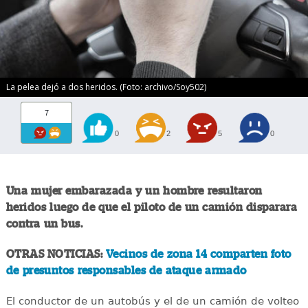
La pelea dejó a dos heridos. (Foto: archivo/Soy502)
7
0
2
5
0
Una mujer embarazada y un hombre resultaron
heridos luego de que el piloto de un camión disparara
contra un bus.
OTRAS NOTICIAS:
Vecinos de zona 14 comparten foto
de presuntos responsables de ataque armado
El conductor de un autobús y el de un camión de volteo