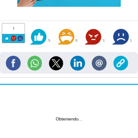
7
5
0
1
1
Obteniendo...