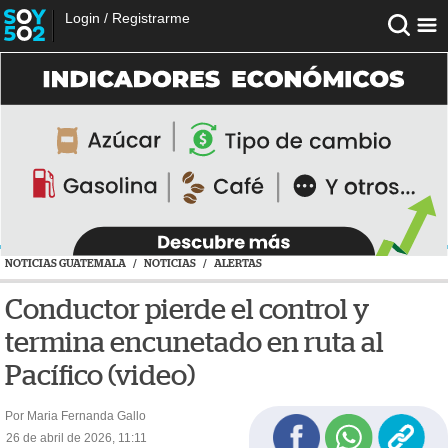
Login
/
Registrarme
NOTICIAS GUATEMALA
/
NOTICIAS
/
ALERTAS
Conductor pierde el control y
termina encunetado en ruta al
Pacífico (video)
Por Maria Fernanda Gallo
26 de abril de 2026, 11:11