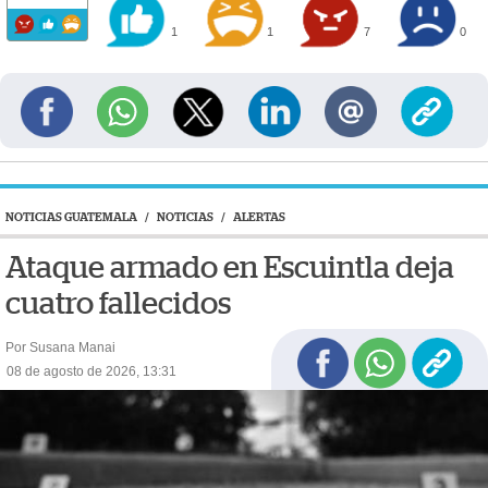
1
1
7
0
NOTICIAS GUATEMALA
/
NOTICIAS
/
ALERTAS
Ataque armado en Escuintla deja
cuatro fallecidos
Por Susana Manai
08 de agosto de 2026, 13:31