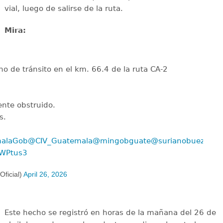
vial, luego de salirse de la ruta.
Mira:
o de tránsito en el km. 66.4 de la ruta CA-2
iente obstruido.
s.
alaGob
@CIV_Guatemala
@mingobguate
@surianobuezo
qWPtus3
ficial)
April 26, 2026
Este hecho se registró en horas de la mañana del 26 de