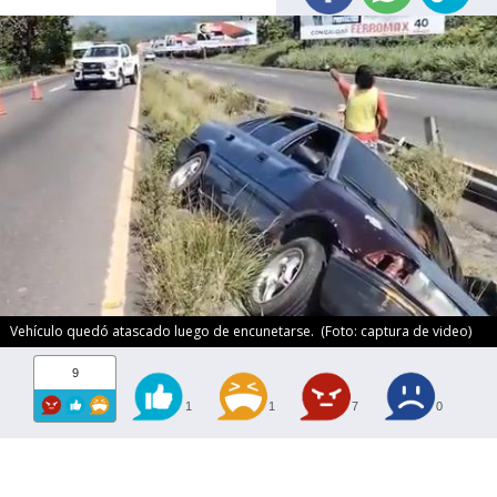
Vehículo quedó atascado luego de encunetarse. (Foto: captura de video)
9
1
1
7
0