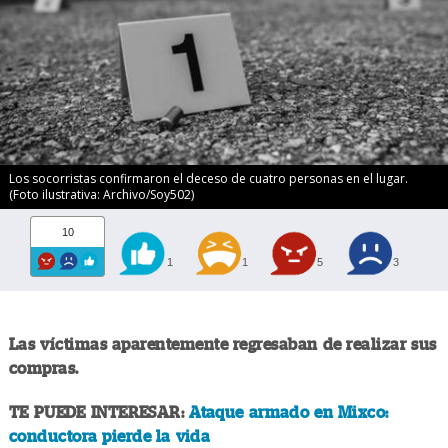
Los socorristas confirmaron el deceso de cuatro personas en el lugar.
(Foto ilustrativa: Archivo/Soy502)
10
1
1
5
3
Las víctimas aparentemente regresaban de realizar sus
compras.
TE PUEDE INTERESAR:
Ataque armado en Mixco:
conductora pierde la vida