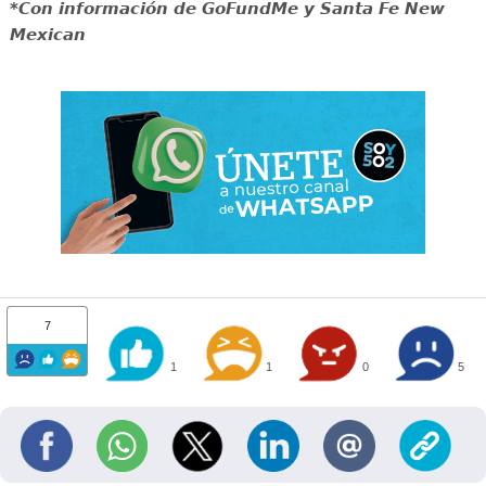
*Con información de GoFundMe y Santa Fe New
Mexican
7
1
1
0
5