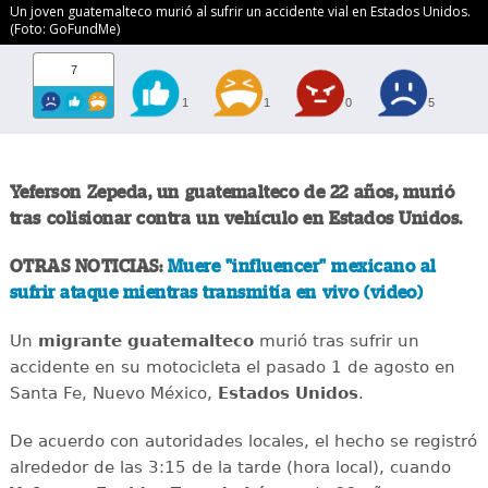
Un joven guatemalteco murió al sufrir un accidente vial en Estados Unidos.
(Foto: GoFundMe)
7
1
1
0
5
Yeferson Zepeda, un guatemalteco de 22 años, murió
tras colisionar contra un vehículo en Estados Unidos.
OTRAS NOTICIAS:
Muere "influencer" mexicano al
sufrir ataque mientras transmitía en vivo (video)
Un
migrante
guatemalteco
murió tras sufrir un
accidente en su motocicleta el pasado 1 de agosto en
Santa Fe, Nuevo México,
Estados
Unidos
.
De acuerdo con autoridades locales, el hecho se registró
alrededor de las 3:15 de la tarde (hora local), cuando