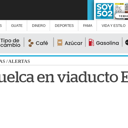
VERS
S
GUATE
DINERO
DEPORTES
FAMA
VIDA Y ESTILO
AS
/
ALERTAS
elca en viaducto El