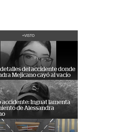
+VISTO
detalles del accidente donde
dra Mejicano cayó al vacío
 accidente: Inguat lamenta
miento de Alessandra
no