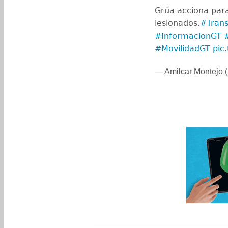
Grúa acciona para 
lesionados.
#Trans
#InformacionGT
#MovilidadGT
pic
— Amilcar Montejo 