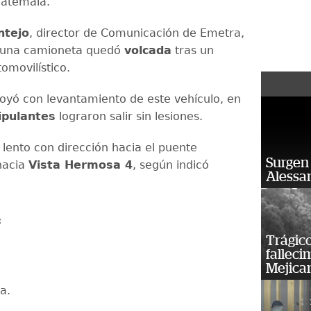
uatemala.
ntejo
, director de Comunicación de Emetra,
 una camioneta quedó
volcada
tras un
omovilístico.
yó con levantamiento de este vehículo, en
ipulantes
lograron salir sin lesiones.
s lento con dirección hacia el puente
Surgen 
hacia
Vista Hermosa 4
, según indicó
Alessan
:
Trágico
falleci
Mejica
a.