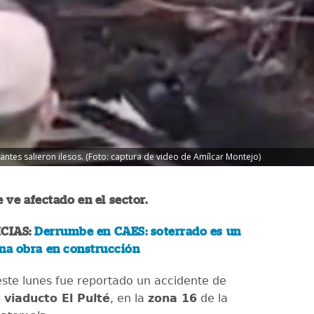
lantes salieron ilesos. (Foto: captura de video de Amílcar Montejo)
e ve afectado en el sector.
CIAS:
Derrumbe en CAES: soterrado es un
na obra en construcción
este lunes fue reportado un accidente de
l
viaducto El Pulté
, en la
zona 16
de la