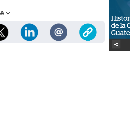
LA
Histor
de la 
Guat