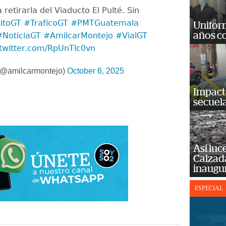
retirarla del Viaducto El Pulté. Sin
itoGT
#TraficoGT
#PMTGuatemala
Unifor
años c
#NoticiaGT
#AmilcarMontejo
#VialGT
.twitter.com/RpUnTlc0vn
(@amilcarmontejo)
October 6, 2025
Impact
secuela
Así luc
Calzada
inaugu
ESPECIAL