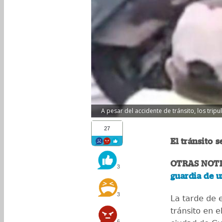
A pesar del accidente de tránsito, los tripu
27
El tránsito s
OTRAS NOTI
3
guardia de u
3
La tarde de 
tránsito en e
6