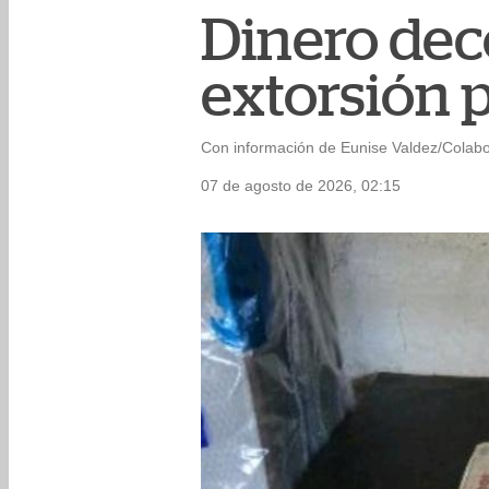
Dinero dec
extorsión p
Con información de Eunise Valdez/Colab
07 de agosto de 2026, 02:15