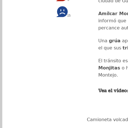
ciudad de G
Amílcar Mo
15
informó que
percance aut
Una
grúa
apo
el que sus
tr
El tránsito e
Monjitas
o 
Montejo.
Vea el video
Camioneta volcad