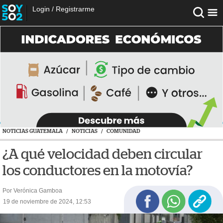
Login
/
Registrarme
NOTICIAS GUATEMALA
/
NOTICIAS
/
COMUNIDAD
¿A qué velocidad deben circular
los conductores en la motovía?
Por Verónica Gamboa
19 de noviembre de 2024, 12:53