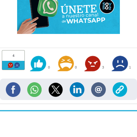
4
0
0
3
1