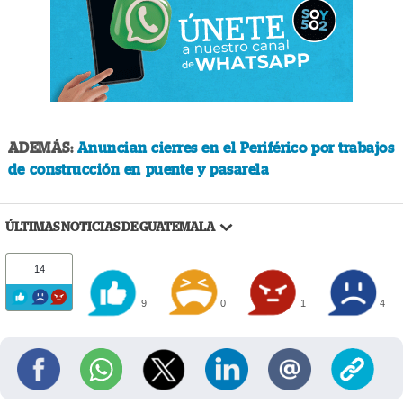
ADEMÁS:
Anuncian cierres en el Periférico por trabajos
de construcción en puente y pasarela
ÚLTIMAS NOTICIAS DE GUATEMALA
14
9
0
1
4