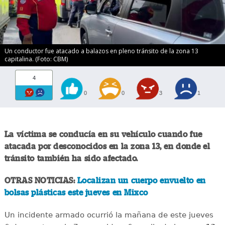
Un conductor fue atacado a balazos en pleno tránsito de la zona 13
capitalina. (Foto: CBM)
4
0
0
3
1
La víctima se conducía en su vehículo cuando fue
atacada por desconocidos en la zona 13, en donde el
tránsito también ha sido afectado.
OTRAS NOTICIAS:
Localizan un cuerpo envuelto en
bolsas plásticas este jueves en Mixco
Un incidente armado ocurrió la mañana de este jueves