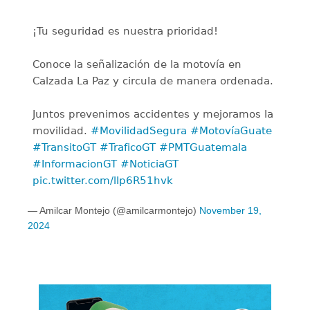
¡Tu seguridad es nuestra prioridad!
Conoce la señalización de la motovía en
Calzada La Paz y circula de manera ordenada.
Juntos prevenimos accidentes y mejoramos la
movilidad.
#MovilidadSegura
#MotovíaGuate
#TransitoGT
#TraficoGT
#PMTGuatemala
#InformacionGT
#NoticiaGT
pic.twitter.com/lIp6R51hvk
— Amilcar Montejo (@amilcarmontejo)
November 19,
2024