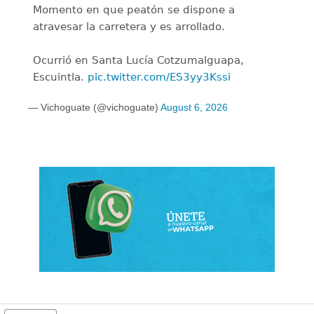
Momento en que peatón se dispone a
atravesar la carretera y es arrollado.
Ocurrió en Santa Lucía Cotzumalguapa,
Escuintla.
pic.twitter.com/ES3yy3Kssi
— Vichoguate (@vichoguate)
August 6, 2026