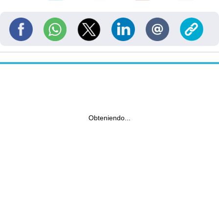
Obteniendo...