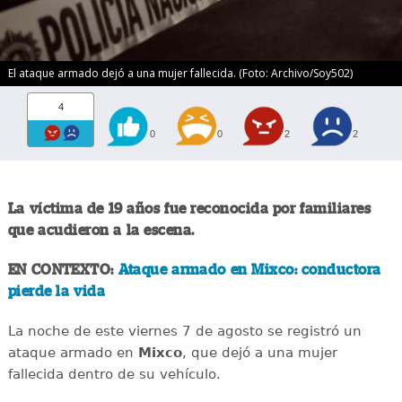
El ataque armado dejó a una mujer fallecida. (Foto: Archivo/Soy502)
4
0
0
2
2
La víctima de 19 años fue reconocida por familiares
que acudieron a la escena.
EN CONTEXTO:
Ataque armado en Mixco: conductora
pierde la vida
La noche de este viernes 7 de agosto se registró un
ataque armado en
Mixco
, que dejó a una mujer
fallecida dentro de su vehículo.