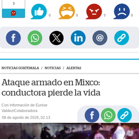
3
0
0
3
0
NOTICIAS GUATEMALA
/
NOTICIAS
/
ALERTAS
Ataque armado en Mixco:
conductora pierde la vida
Con información de Eunise
Valdez/Colaboradora
08 de agosto de 2026, 02:13