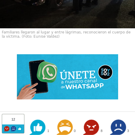
Familiares llegaron al lugar y entre lágrimas, reconocieron el cuerpo de
la víctima. (Foto: Eunise Valdez)
12
1
0
8
3