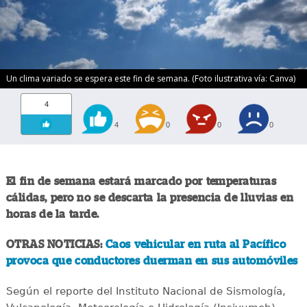
Un clima variado se espera este fin de semana. (Foto ilustrativa vía: Canva)
4
4
0
0
0
El fin de semana estará marcado por temperaturas
cálidas, pero no se descarta la presencia de lluvias en
horas de la tarde.
OTRAS NOTICIAS:
Caos vehicular en ruta al Pacífico
provoca que conductores duerman en sus automóviles
Según el reporte del Instituto Nacional de Sismología,