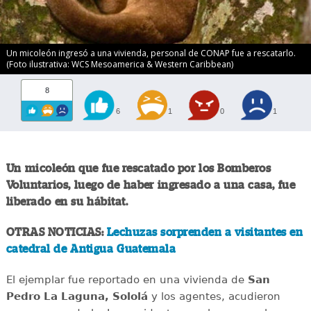
Un micoleón ingresó a una vivienda, personal de CONAP fue a rescatarlo.
(Foto ilustrativa: WCS Mesoamerica & Western Caribbean)
8
6
1
0
1
Un micoleón que fue rescatado por los Bomberos
Voluntarios, luego de haber ingresado a una casa, fue
liberado en su hábitat.
OTRAS NOTICIAS:
Lechuzas sorprenden a visitantes en
catedral de Antigua Guatemala
El ejemplar fue reportado en una vivienda de
San
Pedro La Laguna, Sololá
y los agentes, acudieron