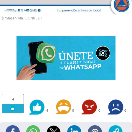
(Imagen vía: CONRED)
4
4
0
0
0