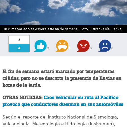
Un clima variado se espera este fin de semana. (Foto ilustrativa vía: Canva)
3
3
0
0
0
El fin de semana estará marcado por temperaturas
cálidas, pero no se descarta la presencia de lluvias en
horas de la tarde.
OTRAS NOTICIAS:
Caos vehicular en ruta al Pacífico
provoca que conductores duerman en sus automóviles
Según el reporte del Instituto Nacional de Sismología,
Vulcanología, Meteorología e Hidrología (Insivumeh),