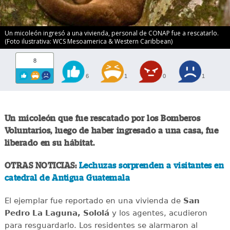
Un micoleón ingresó a una vivienda, personal de CONAP fue a rescatarlo.
(Foto ilustrativa: WCS Mesoamerica & Western Caribbean)
8
6
1
0
1
Un micoleón que fue rescatado por los Bomberos
Voluntarios, luego de haber ingresado a una casa, fue
liberado en su hábitat.
OTRAS NOTICIAS:
Lechuzas sorprenden a visitantes en
catedral de Antigua Guatemala
El ejemplar fue reportado en una vivienda de
San
Pedro La Laguna, Sololá
y los agentes, acudieron
para resguardarlo. Los residentes se alarmaron al