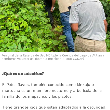
Personal de la Reserva de Uso Múltiple la Cuenca del Lago de Atitlán y
bomberos voluntarios liberan a micoleón. (Foto: CONAP)
¿Qué es un micoléon?
El Potos flavus, también conocido como kinkajú o
martucha es un mamífero nocturno y arborícola de la
familia de los mapaches y los pizotes.
Tiene grandes ojos que están adaptados a la oscuridad,