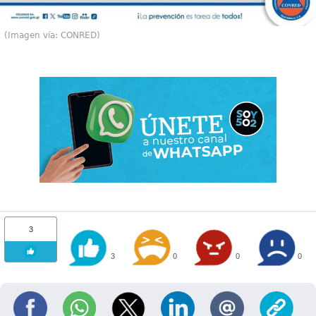
(Imagen vía: CONRED)
3
3
0
0
0