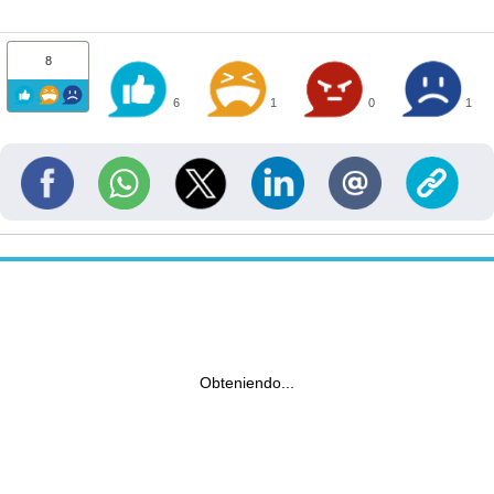
8
6
1
0
1
Obteniendo...