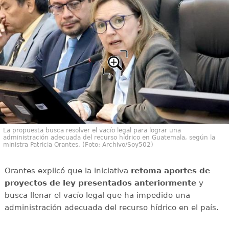
La propuesta busca resolver el vacío legal para lograr una
administración adecuada del recurso hídrico en Guatemala, según la
ministra Patricia Orantes. (Foto: Archivo/Soy502)
Orantes explicó que la iniciativa
retoma aportes de
proyectos de ley presentados anteriormente
y
busca llenar el vacío legal que ha impedido una
administración adecuada del recurso hídrico en el país.