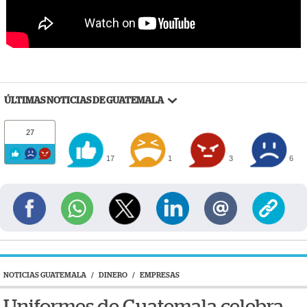
ÚLTIMAS NOTICIAS DE GUATEMALA
27
17
1
3
6
NOTICIAS GUATEMALA
/
DINERO
/
EMPRESAS
Uniformes de Guatemala celebra