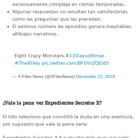
excesivamente compleja en ciertas temporadas.
Algunas respuestas no resultan tan satisfactorias
como las preguntas que las preceden.
El extenso número de episodios genera inevitables
altibajos narrativos.
Eight Crazy Monsters,
#12DaysofXmas
#TheXFiles
pic.twitter.com/BFOmZQEld5
— X-Files News (@XFilesNews)
December 22, 2018
¿Vale la pena ver Expedientes Secretos X?
El hito televisivo que convirtió la duda en una aventura,
por supuesto que vale la pena verla
Expedientes Secretos X fue mucho más que una serie