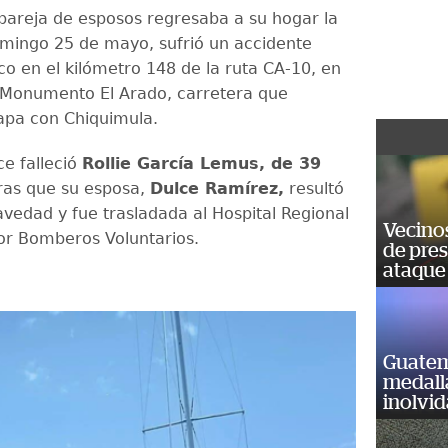
areja de esposos regresaba a su hogar la
mingo 25 de mayo, sufrió un accidente
co en el kilómetro 148 de la ruta CA-10, en
l Monumento El Arado, carretera que
apa con Chiquimula.
ce falleció
Rollie García Lemus, de 39
as que su esposa,
Dulce Ramírez,
resultó
avedad y fue trasladada al Hospital Regional
Vecino
r Bomberos Voluntarios.
de pre
ataque
Guatem
medall
inolvi