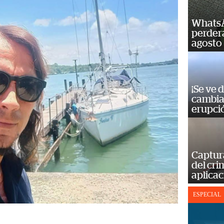
WhatsA
perderá
agosto
¡Se ve 
cambia 
erupci
Captur
del cr
aplicac
ESPECIAL