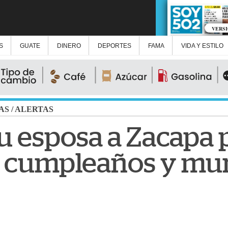
VERS
S
GUATE
DINERO
DEPORTES
FAMA
VIDA Y ESTILO
AS
/
ALERTAS
su esposa a Zacapa 
u cumpleaños y mur