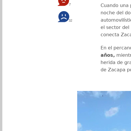
7
Cuando una p
noche del do
automovilísti
32
el sector de
conecta Zac
En el percan
años,
mientr
herida de gr
de Zacapa po