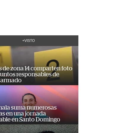
+VISTO
s de zona 14 comparten foto
suntos responsables de
 armado
ala suma numerosas
as en una jornada
dable en Santo Domingo