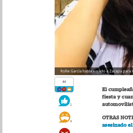
Rollie García había viajado a Zacapa para 
44
El cumpleañe
fiesta y cua
automovilís
1
OTRAS NOT
4
asesinado e