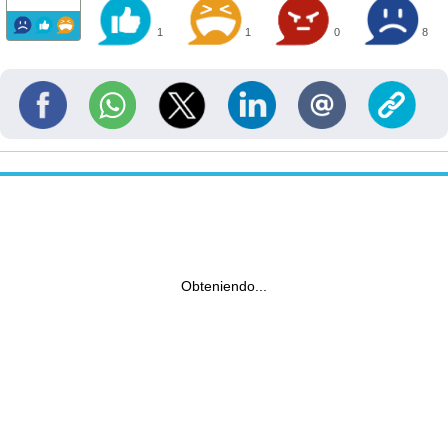
1
1
0
8
Obteniendo...