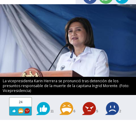
La vicepresidenta Karin Herrera se pronunció tras detención de los
presuntos responsable de la muerte de la capitana Ingrid Morente. (Foto:
Vicepresidencia)
24
11
6
5
2