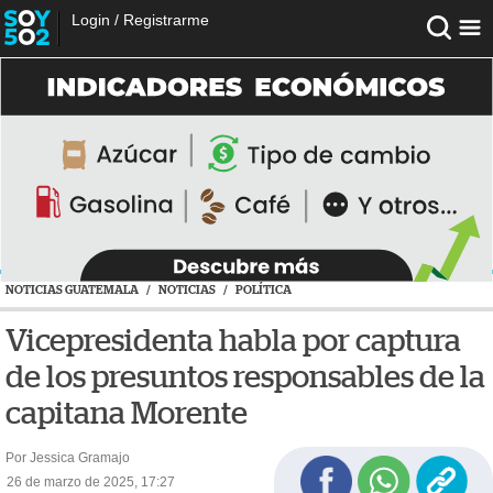
Login
/
Registrarme
NOTICIAS GUATEMALA
/
NOTICIAS
/
POLÍTICA
Vicepresidenta habla por captura
de los presuntos responsables de la
capitana Morente
Por Jessica Gramajo
26 de marzo de 2025, 17:27