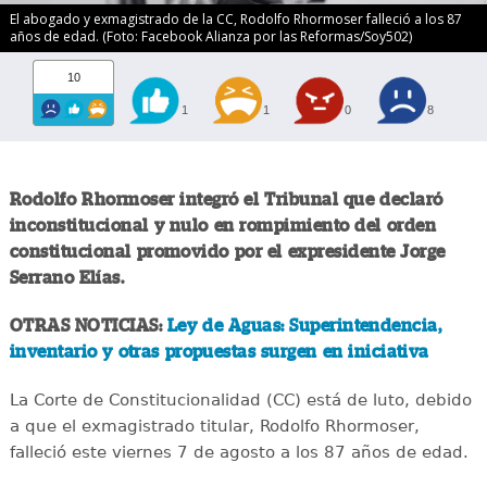
El abogado y exmagistrado de la CC, Rodolfo Rhormoser falleció a los 87
años de edad. (Foto: Facebook Alianza por las Reformas/Soy502)
10
1
1
0
8
Rodolfo Rhormoser integró el Tribunal que declaró
inconstitucional y nulo en rompimiento del orden
constitucional promovido por el expresidente Jorge
Serrano Elías.
OTRAS NOTICIAS:
Ley de Aguas: Superintendencia,
inventario y otras propuestas surgen en iniciativa
La Corte de Constitucionalidad (CC) está de luto, debido
a que el exmagistrado titular, Rodolfo Rhormoser,
falleció este viernes 7 de agosto a los 87 años de edad.