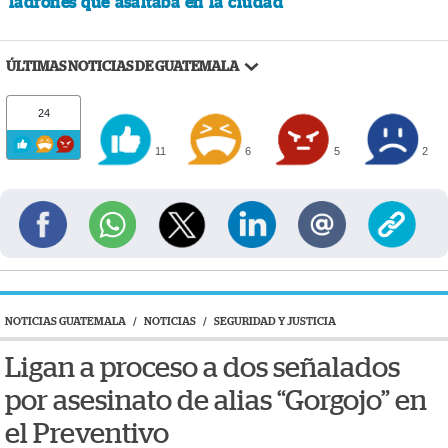
ladrones que asaltaba en la ciudad
ÚLTIMAS NOTICIAS DE GUATEMALA
24
11
6
5
2
NOTICIAS GUATEMALA
/
NOTICIAS
/
SEGURIDAD Y JUSTICIA
Ligan a proceso a dos señalados
por asesinato de alias “Gorgojo” en
el Preventivo