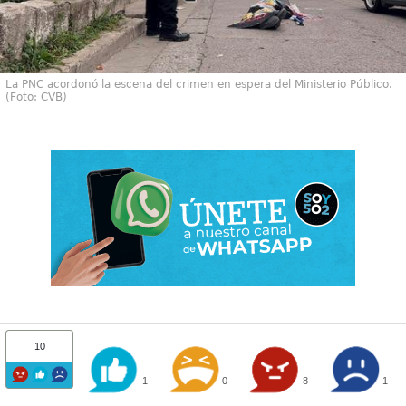
La PNC acordonó la escena del crimen en espera del Ministerio Público.
(Foto: CVB)
10
1
0
8
1