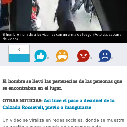
El hombre intimidó a las víctimas con un arma de fuego. (Foto vía: captura
de video)
0
0
0
0
0
El hombre se llevó las pertenecías de las personas que
se encontraban en el lugar.
OTRAS NOTICIAS:
Así luce el paso a desnivel de la
Calzada Roosevelt, previo a inaugurarse
Un video se viraliza en redes sociales, donde se muestra
un
asalto
a mano armada en un comercio de