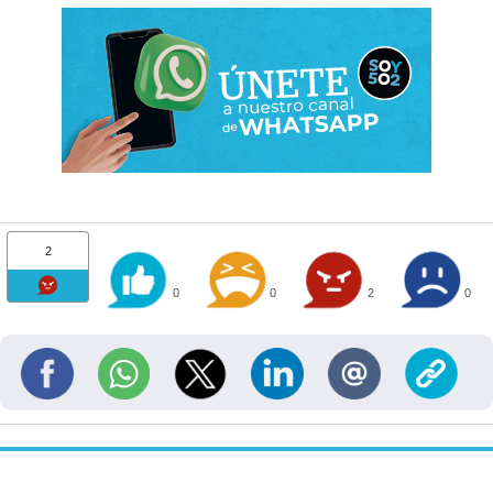
2
0
0
2
0