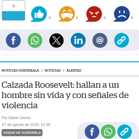
0
0
0
0
0
NOTICIAS GUATEMALA
/
NOTICIAS
/
ALERTAS
Calzada Roosevelt: hallan a un
hombre sin vida y con señales de
violencia
Por Geber Osorio
07 de agosto de 2026, 14:39
CIUDAD DE GUATEMALA