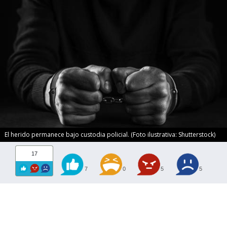
El herido permanece bajo custodia policial. (Foto ilustrativa: Shutterstock)
17
7
0
5
5