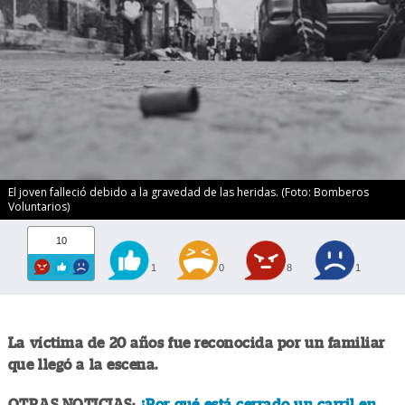
El joven falleció debido a la gravedad de las heridas. (Foto: Bomberos
Voluntarios)
10
1
0
8
1
La víctima de 20 años fue reconocida por un familiar
que llegó a la escena.
OTRAS NOTICIAS:
¿Por qué está cerrado un carril en