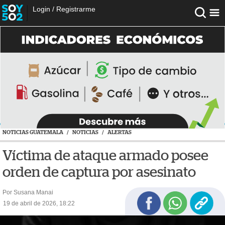
Login
/
Registrarme
NOTICIAS GUATEMALA
/
NOTICIAS
/
ALERTAS
Víctima de ataque armado posee
orden de captura por asesinato
Por Susana Manai
19 de abril de 2026, 18:22