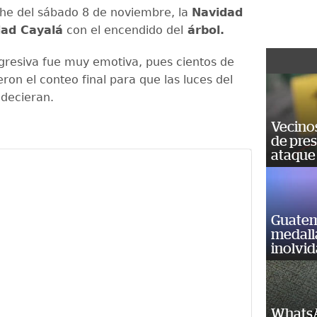
he del sábado 8 de noviembre, la
Navidad
dad Cayalá
con el encendido del
árbol.
gresiva fue muy emotiva, pues cientos de
eron el conteo final para que las luces del
ndecieran.
Vecino
de pre
ataque
Guatem
medall
inolvi
WhatsA