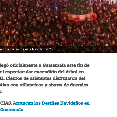
erdo especial de esta Navidad 2025.
legó oficialmente a Guatemala este fin de
el espectacular encendido del árbol en
á. Cientos de asistentes disfrutaron del
tivo con villancicos y shows de duendes
,
CIAS:
Arrancan los Desfiles Navideños en
e Guatemala