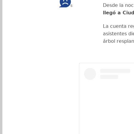
Desde la noc
6
llegó a Ciu
La cuenta re
asistentes di
árbol respla