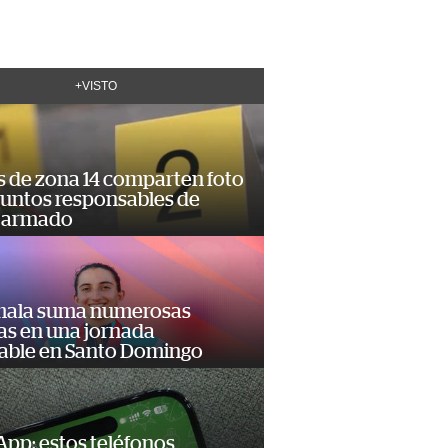
+VISTO
s de zona 14 comparten foto
suntos responsables de
 armado
ala suma numerosas
as en una jornada
dable en Santo Domingo
pp: estos teléfonos