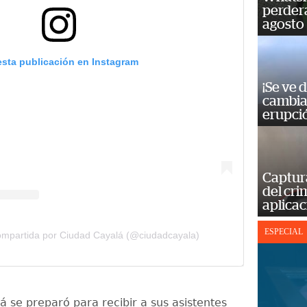
perderá
agosto
esta publicación en Instagram
¡Se ve 
cambia 
erupci
Captur
del cr
aplicac
ESPECIAL
ompartida por Ciudad Cayalá (@ciudadcayala)
á se preparó para recibir a sus asistentes