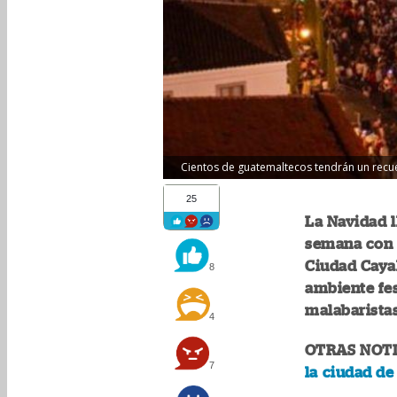
Cientos de guatemaltecos tendrán un recu
25
La Navidad l
semana con 
Ciudad Cayal
8
ambiente fes
malabaristas
4
OTRAS NOTI
7
la ciudad d