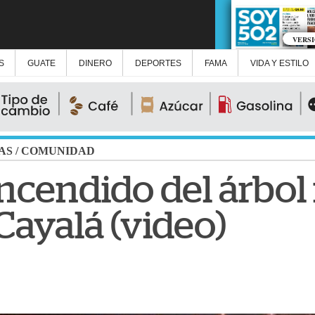
VERS
S
GUATE
DINERO
DEPORTES
FAMA
VIDA Y ESTILO
AS
/
COMUNIDAD
 encendido del árbo
Cayalá (video)