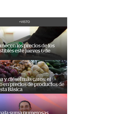
+VISTO
necen los precios de los
ibles este jueves 6 de
a y diésel más caros: el
o en precios de productos de
sta Básica
ala suma numerosas