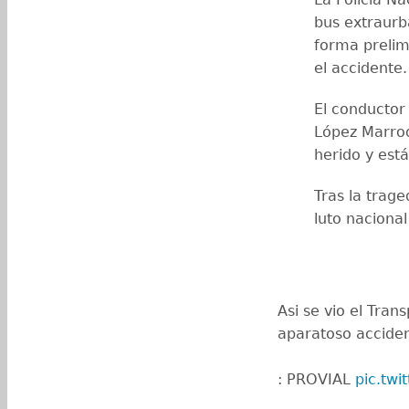
bus extraurb
forma prelimi
el accidente
El conductor
López Marroq
herido y est
Tras la trag
luto nacional
Asi se vio el Trans
aparatoso acciden
: PROVIAL
pic.tw