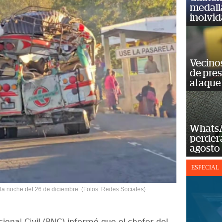
medall
inolvi
Vecino
de pre
ataque
WhatsA
perderá
agosto
ESPECIAL
la noche del 26 de diciembre. (Fotos: Redes Sociales)
cional Civil (PNC) informó que el chofer del