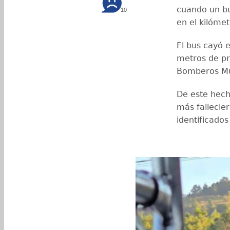
cuando un bu
10
en el kilóme
El bus cayó
metros de pr
Bomberos Mu
De este hech
más fallecier
identificados 