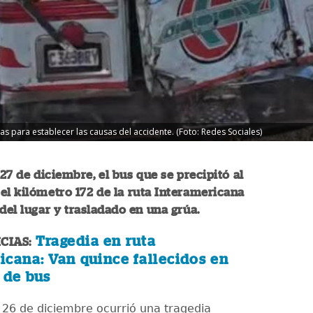
as para establecer las causas del accidente. (Foto: Redes Sociales)
27 de diciembre, el bus que se precipitó al
el kilómetro 172 de la ruta Interamericana
 del lugar y trasladado en una grúa.
Tragedia en ruta
CIAS:
icana: Van quince fallecidos en
 de bus
 26 de diciembre ocurrió una tragedia