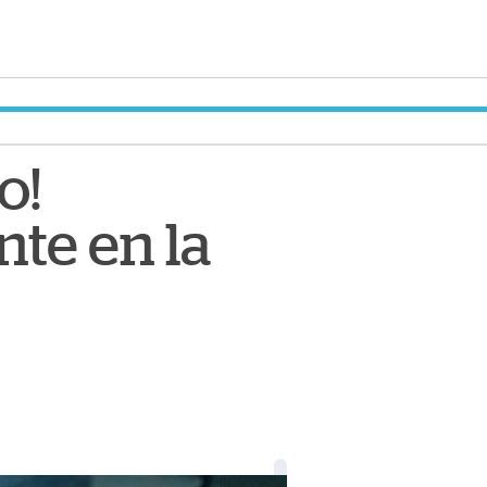
o!
nte en la