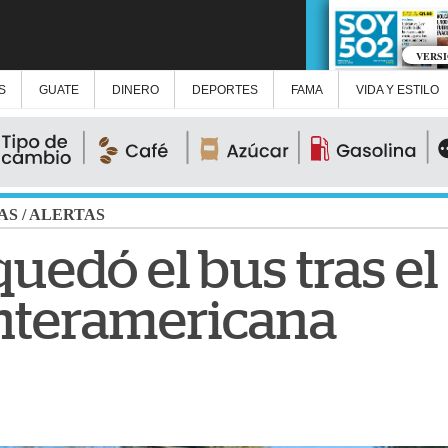
VERS
S
GUATE
DINERO
DEPORTES
FAMA
VIDA Y ESTILO
AS
/
ALERTAS
quedó el bus tras e
 Interamericana