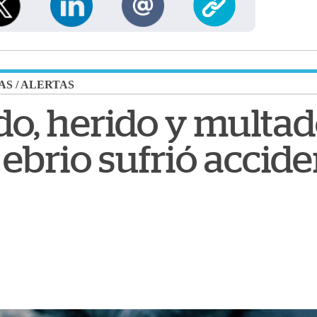
AS
/
ALERTAS
do, herido y multad
brio sufrió accide