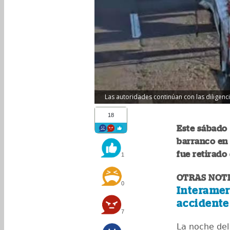
Las autoridades continúan con las diligenci
18
Este sábado 
barranco en 
fue retirado
1
OTRAS NOTI
0
Interamer
accidente
7
La noche del