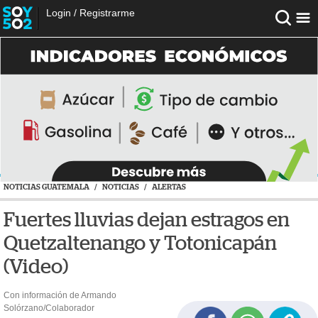
Login
/
Registrarme
NOTICIAS GUATEMALA
/
NOTICIAS
/
ALERTAS
Fuertes lluvias dejan estragos en
Quetzaltenango y Totonicapán
(Video)
Con información de Armando
Solórzano/Colaborador