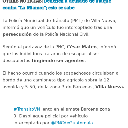
OTRAS NOTICIAS:
Detienen a acusado de ataque
contra "La Miamor"; esto se sabe
La Policía Municipal de Tránsito (PMT) de Villa Nueva,
informó que un vehículo fue interceptado tras una
persecución
de la Policía Nacional Civil.
Según el portavoz de la PNC,
César Mateo
, informó
que los individuos trataron de escapar al ser
descubiertos
fingiendo ser agentes
.
El hecho ocurrió cuando los sospechosos circulaban a
bordo de una camioneta tipo agrícola sobre la 12
avenida y 5-50, de la zona 3 de Bárcenas,
Villa Nueva.
#TransitoVN
lento en el amate Barcena zona
3. Despliegue policial por vehículo
interceptado por
@PNCdeGuatemala
.