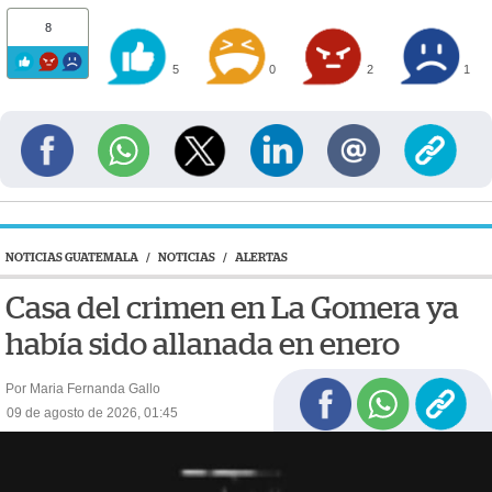
8
5
0
2
1
NOTICIAS GUATEMALA
/
NOTICIAS
/
ALERTAS
Casa del crimen en La Gomera ya
había sido allanada en enero
Por Maria Fernanda Gallo
09 de agosto de 2026, 01:45