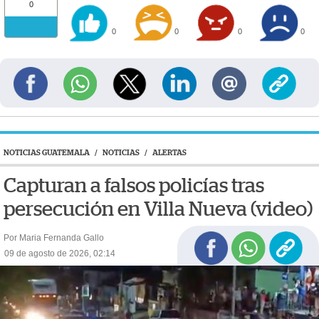
0
0
0
0
0
NOTICIAS GUATEMALA
/
NOTICIAS
/
ALERTAS
Capturan a falsos policías tras
persecución en Villa Nueva (video)
Por Maria Fernanda Gallo
09 de agosto de 2026, 02:14