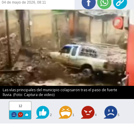
04 de mayo de 2026, 08:11
Las vías principales del municipio colapsaron tras el paso de fuerte
lluvia. (Foto: Captura de video)
12
2
1
4
5