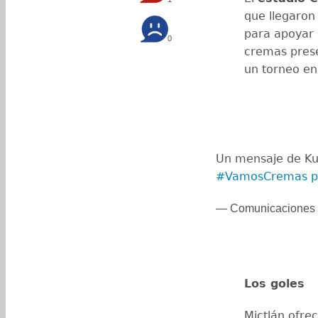
que llegaron
para apoyar a
0
cremas prese
un torneo en 
Un mensaje de Kuk
#VamosCremas
p
— Comunicaciones 
Los goles
Mictlán ofre