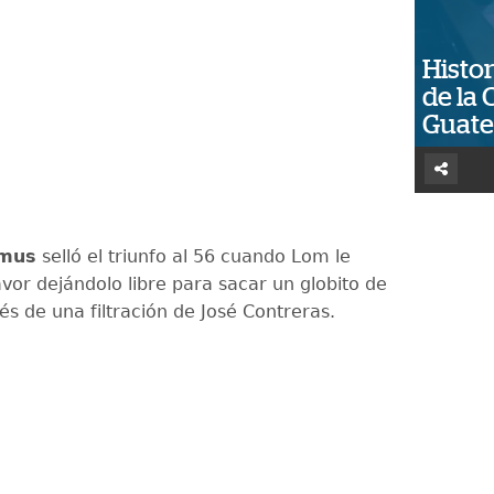
Histor
de la 
Guat
mus
selló el triunfo al 56 cuando Lom le
avor dejándolo libre para sacar un globito de
s de una filtración de José Contreras.