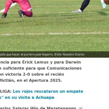
da que hacer al portero Juan Najarro. (Foto: Nuestro Diario)
encia para Érick Lemus y para Darwin
e suficiente para que Comunicaciones
n victoria 2-0 sobre el recién
ictlán, en el Apertura 2025.
 LIGA:
Los rojos rescataron un empate
s" en su visita a Achuapa
arlos Salazar Hijo de Mazatenango,
al