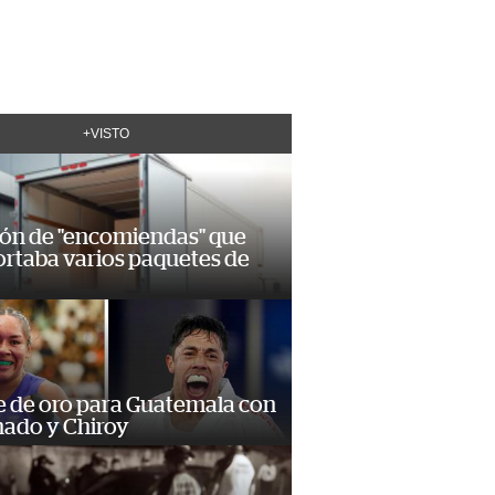
+VISTO
ión de "encomiendas" que
ortaba varios paquetes de
e de oro para Guatemala con
ado y Chiroy