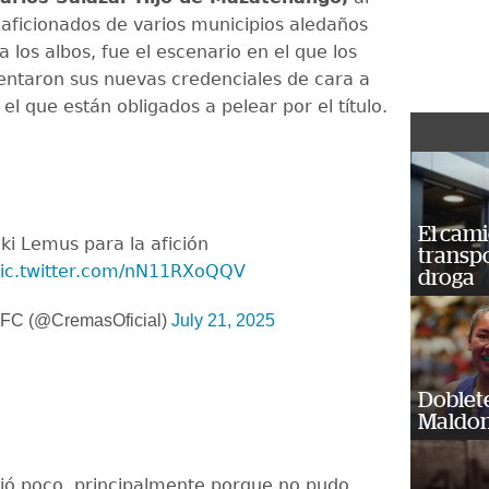
 aficionados de varios municipios aledaños
 los albos, fue el escenario en el que los
ntaron sus nuevas credenciales de cara a
el que están obligados a pelear por el título.
El cam
i Lemus para la afición
transp
ic.twitter.com/nN11RXoQQV
droga
FC (@CremasOficial)
July 21, 2025
Doblet
Maldon
ció poco, principalmente porque no pudo