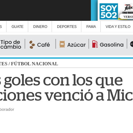
VERS
S
GUATE
DINERO
DEPORTES
FAMA
VIDA Y ESTILO
TES
/
FÚTBOL NACIONAL
 goles con los que
ones venció a Mic
aborador