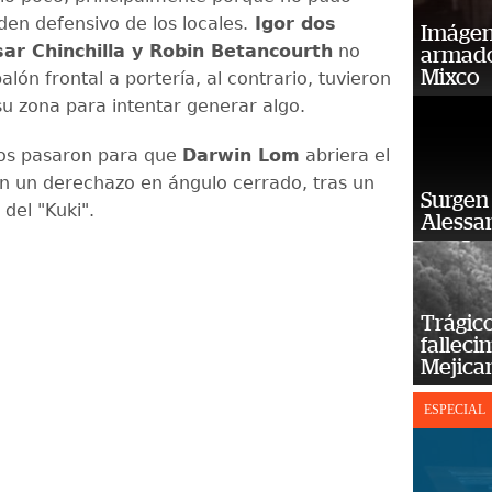
den defensivo de los locales.
Igor dos
Imágene
ar Chinchilla y Robin Betancourth
no
armado
Mixco
alón frontal a portería, al contrario, tuvieron
su zona para intentar generar algo.
tos pasaron para que
Darwin Lom
abriera el
 un derechazo en ángulo cerrado, tras un
Surgen 
 del "Kuki".
Alessan
Trágico
falleci
Mejica
ESPECIAL