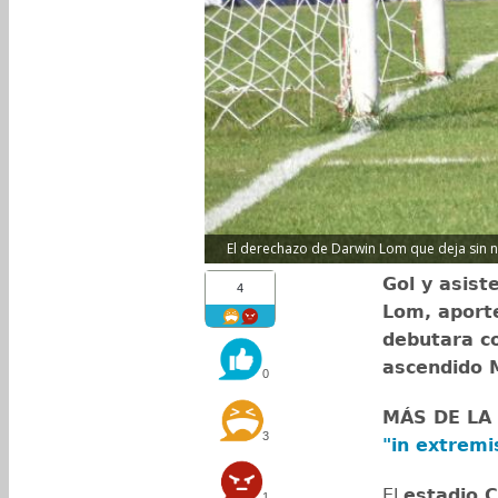
El derechazo de Darwin Lom que deja sin na
Gol y asist
4
Lom, aport
debutara co
ascendido M
0
MÁS DE LA
3
"in extremi
El
estadio C
1