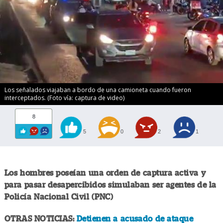
Los señalados viajaban a bordo de una camioneta cuando fueron
interceptados. (Foto vía: captura de video)
8
5
0
2
1
Los hombres poseían una orden de captura activa y
para pasar desapercibidos simulaban ser agentes de la
Policía Nacional Civil (PNC)
OTRAS NOTICIAS:
Detienen a acusado de ataque