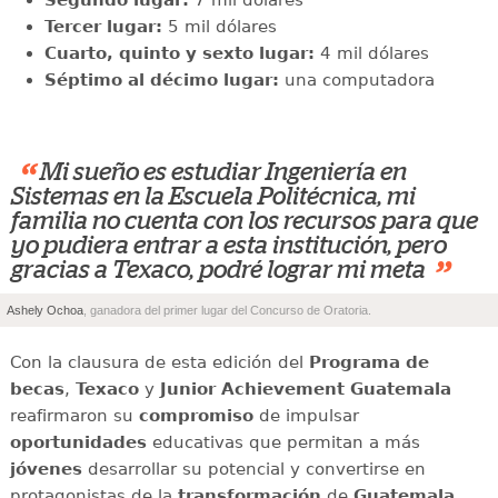
Tercer lugar:
5 mil dólares
Cuarto, quinto y sexto lugar:
4 mil dólares
Séptimo al décimo lugar:
una computadora
“
Mi sueño es estudiar Ingeniería en
Sistemas en la Escuela Politécnica, mi
familia no cuenta con los recursos para que
yo pudiera entrar a esta institución, pero
”
gracias a Texaco, podré lograr mi meta
Ashely Ochoa
, ganadora del primer lugar del Concurso de Oratoria.
Con la clausura de esta edición del
Programa de
becas
,
Texaco
y
Junior Achievement Guatemala
reafirmaron su
compromiso
de impulsar
oportunidades
educativas que permitan a más
jóvenes
desarrollar su potencial y convertirse en
protagonistas de la
transformación
de
Guatemala
.