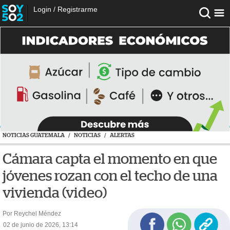
Login
/
Registrarme
NOTICIAS GUATEMALA
/
NOTICIAS
/
ALERTAS
Cámara capta el momento en que
jóvenes rozan con el techo de una
vivienda (video)
Por Reychel Méndez
02 de junio de 2026, 13:14