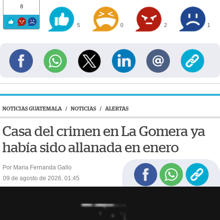
8
5
0
2
1
NOTICIAS GUATEMALA
/
NOTICIAS
/
ALERTAS
Casa del crimen en La Gomera ya
había sido allanada en enero
Por Maria Fernanda Gallo
09 de agosto de 2026, 01:45