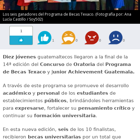
Los seis ganadores del Programa de Becas Texaco. (Fotografía por: Ana
Lucía Castillo / Soy502)
1
1
0
0
0
Diez jóvenes
guatemaltecos llegaron a la final de la
14ª edición del
Concurso
de
Oratoria
del
Programa
de Becas
Texaco
y J
unior Achievement Guatemala.
A través de este programa se promueve el desarrollo
académico
y
personal
de los
estudiantes
de
establecimientos
públicos
, brindándoles herramientas
para
expresarse
, fortalecer su
pensamiento crítico
y
continuar su
formación universitaria
.
En esta nueva edición,
seis
de los 10 finalistas,
recibieron
becas universitarias
por un total que