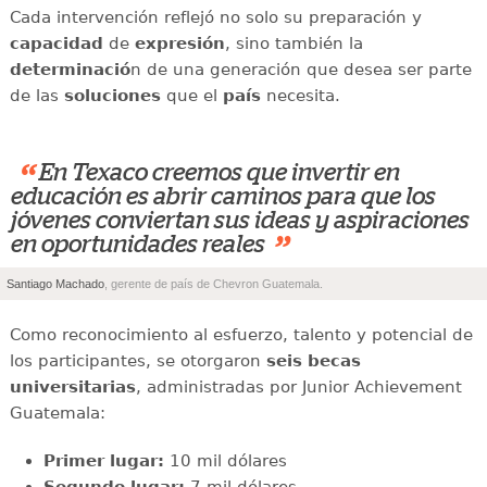
Cada intervención reflejó no solo su preparación y
capacidad
de
expresión
, sino también la
determinació
n de una generación que desea ser parte
de las
soluciones
que el
país
necesita.
“
En Texaco creemos que invertir en
educación es abrir caminos para que los
jóvenes conviertan sus ideas y aspiraciones
”
en oportunidades reales
Santiago Machado
, gerente de país de Chevron Guatemala.
Como reconocimiento al esfuerzo, talento y potencial de
los participantes, se otorgaron
seis becas
universitarias
, administradas por Junior Achievement
Guatemala:
Primer lugar:
10 mil dólares
Segundo lugar:
7 mil dólares