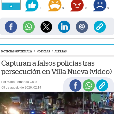
1
0
0
0
NOTICIAS GUATEMALA
/
NOTICIAS
/
ALERTAS
Capturan a falsos policías tras
persecución en Villa Nueva (video)
Por Maria Fernanda Gallo
09 de agosto de 2026, 02:14