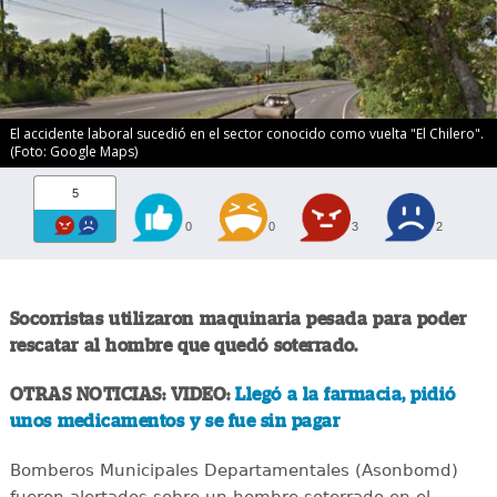
El accidente laboral sucedió en el sector conocido como vuelta "El Chilero".
(Foto: Google Maps)
5
0
0
3
2
Socorristas utilizaron maquinaria pesada para poder
rescatar al hombre que quedó soterrado.
OTRAS NOTICIAS: VIDEO:
Llegó a la farmacia, pidió
unos medicamentos y se fue sin pagar
Bomberos Municipales Departamentales (Asonbomd)
fueron alertados sobre un hombre soterrado en el