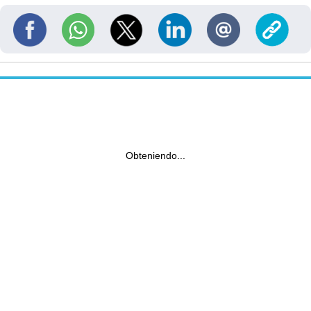
Obteniendo...