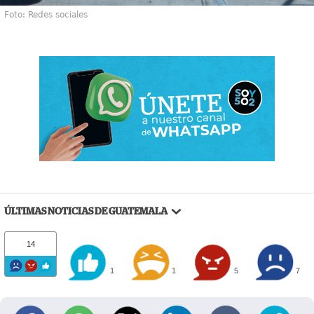
Foto: Redes sociales
ÚLTIMAS NOTICIAS DE GUATEMALA
14
1
1
5
7