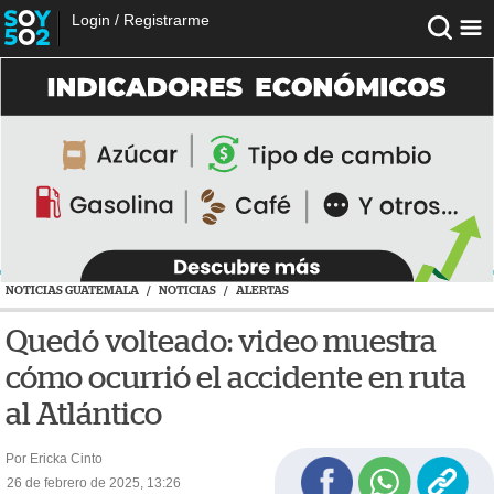
Login
/
Registrarme
NOTICIAS GUATEMALA
/
NOTICIAS
/
ALERTAS
Quedó volteado: video muestra
cómo ocurrió el accidente en ruta
al Atlántico
Por Ericka Cinto
26 de febrero de 2025, 13:26