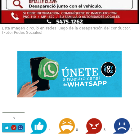
Esta imagen circuló en redes luego de la desaparición del conductor.
(Foto: Redes Sociales)
8
4
0
3
1