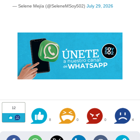
— Selene Mejía (@SeleneMSoy502)
July 29, 2026
12
8
0
0
4