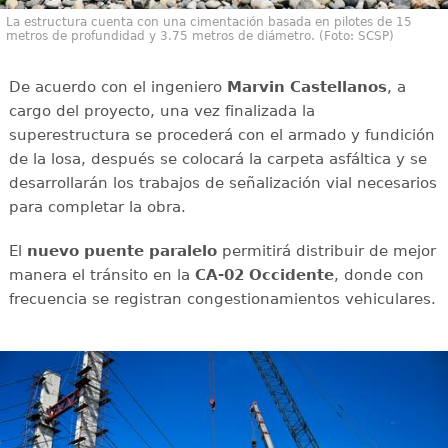
La estructura cuenta con una cimentación basada en pilotes de 15
metros de profundidad y 3.75 metros de diámetro. (Foto: SCSP)
De acuerdo con el ingeniero
Marvin Castellanos
, a
cargo del proyecto, una vez finalizada la
superestructura se procederá con el armado y fundición
de la losa, después se colocará la carpeta asfáltica y se
desarrollarán los trabajos de señalización vial necesarios
para completar la obra.
El
nuevo puente paralelo
permitirá distribuir de mejor
manera el tránsito en la
CA-02 Occidente
, donde con
frecuencia se registran congestionamientos vehiculares.