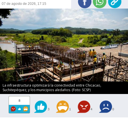
07 de agosto de 2026, 17:15
La infraestructura optimizará la conectividad entre Chicacao,
Suchitepéquez, y los municipios aledaños. (Foto: SCSP)
8
3
1
4
0