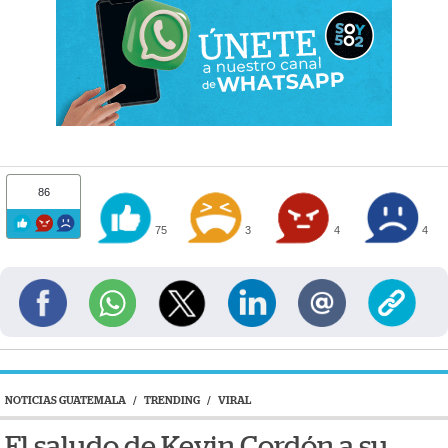
86
75
3
4
4
NOTICIAS GUATEMALA
/
TRENDING
/
VIRAL
El saludo de Kevin Cordón a su