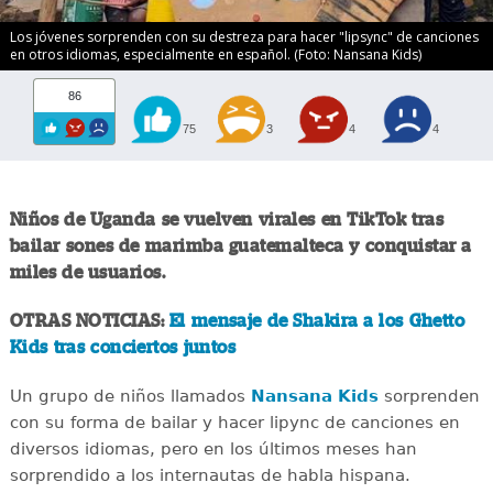
Los jóvenes sorprenden con su destreza para hacer "lipsync" de canciones
en otros idiomas, especialmente en español. (Foto: Nansana Kids)
86
75
3
4
4
Niños de Uganda se vuelven virales en TikTok tras
bailar sones de marimba guatemalteca y conquistar a
miles de usuarios.
OTRAS NOTICIAS:
El mensaje de Shakira a los Ghetto
Kids tras conciertos juntos
Un grupo de niños llamados
Nansana Kids
sorprenden
con su forma de bailar y hacer lipync de canciones en
diversos idiomas, pero en los últimos meses han
sorprendido a los internautas de habla hispana.