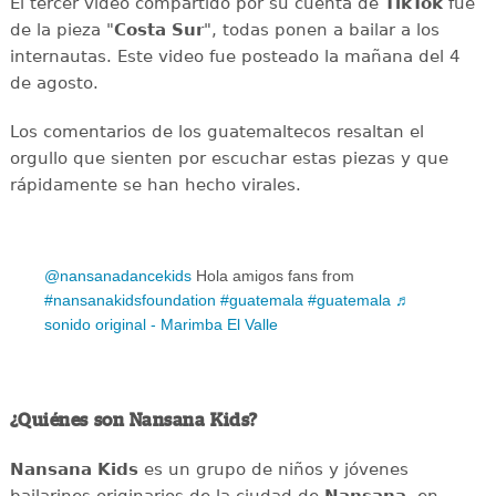
El tercer video compartido por su cuenta de
TikTok
fue
de la pieza "
Costa Sur
", todas ponen a bailar a los
internautas. Este video fue posteado la mañana del 4
de agosto.
Los comentarios de los guatemaltecos resaltan el
orgullo que sienten por escuchar estas piezas y que
rápidamente se han hecho virales.
@nansanadancekids
Hola amigos fans from
#nansanakidsfoundation
#guatemala
#guatemala
♬
sonido original - Marimba El Valle
¿Quiénes son Nansana Kids?
Nansana Kids
es un grupo de niños y jóvenes
bailarines originarios de la ciudad de
Nansana
, en