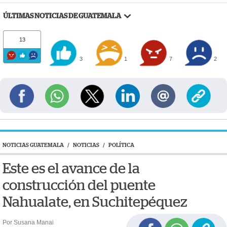
ÚLTIMAS NOTICIAS DE GUATEMALA
13
3
1
7
2
NOTICIAS GUATEMALA
/
NOTICIAS
/
POLÍTICA
Este es el avance de la
construcción del puente
Nahualate, en Suchitepéquez
Por Susana Manai