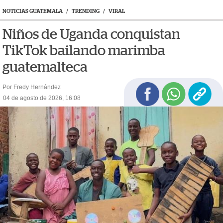
NOTICIAS GUATEMALA
/
TRENDING
/
VIRAL
Niños de Uganda conquistan
TikTok bailando marimba
guatemalteca
Por Fredy Hernández
04 de agosto de 2026, 16:08