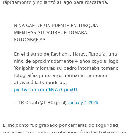
rápidamente y se lanzó al lago para rescatarla.
NIÑA CAE DE UN PUENTE EN TURQUÍA
MIENTRAS SU PADRE LE TOMABA
FOTOGRAFÍAS
En el distrito de Reyhanlı, Hatay, Turquía, una
niña de aproximadamente 4 años cayó al lago
Yenişehir mientras su padre intentaba tomarle
fotografías junto a su hermana. La menor
atravesó la barandilla…
pic.twitter.com/NsWcCpcx01
— ITR Oficial (@ITROriginal)
January 7, 2025
El incidente fue grabado por cámaras de seguridad
cercanas. En el video se observa cómo los trabajadores