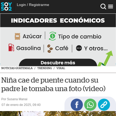
Login
/
Registrarme
NOTICIAS GUATEMALA
/
TRENDING
/
VIRAL
Niña cae de puente cuando su
padre le tomaba una foto (video)
Por Susana Manai
07 de enero de 2025, 09:40