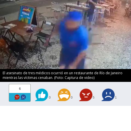
El asesinato de tres médicos ocurrió en un restaurante de Río de Janeiro
mientras las víctimas cenaban. (Foto: Captura de video)
6
0
0
5
1