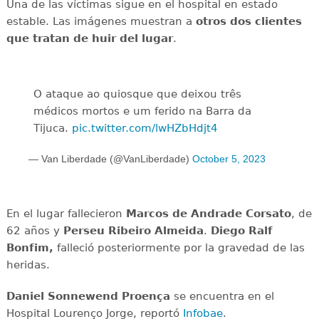
Una de las víctimas sigue en el hospital en estado
estable. Las imágenes muestran a
otros dos clientes
que tratan de huir del lugar
.
O ataque ao quiosque que deixou três
médicos mortos e um ferido na Barra da
Tijuca.
pic.twitter.com/lwHZbHdjt4
— Van Liberdade (@VanLiberdade)
October 5, 2023
En el lugar fallecieron
Marcos de Andrade Corsato
, de
62 años y
Perseu Ribeiro Almeida
.
Diego Ralf
Bonfim,
falleció posteriormente por la gravedad de las
heridas.
Daniel Sonnewend Proença
se encuentra en el
Hospital Lourenço Jorge, reportó
Infobae
.