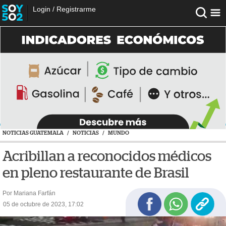
Login
/
Registrarme
NOTICIAS GUATEMALA
/
NOTICIAS
/
MUNDO
Acribillan a reconocidos médicos
en pleno restaurante de Brasil
Por Mariana Farfán
05 de octubre de 2023, 17:02