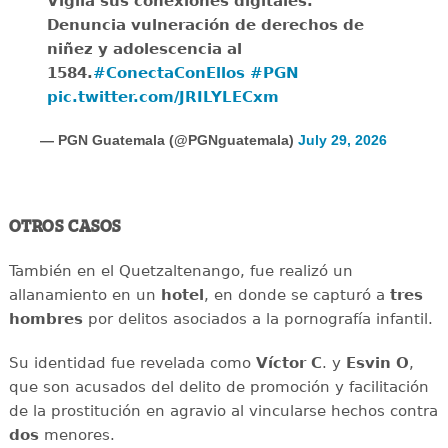
Vigila sus conexiones digitales.
Denuncia vulneración de derechos de
niñez y adolescencia al
1584.
#ConectaConEllos
#PGN
pic.twitter.com/JRILYLECxm
— PGN Guatemala (@PGNguatemala)
July 29, 2026
OTROS CASOS
También en el Quetzaltenango, fue realizó un
allanamiento en un
hotel
, en donde se capturó a
tres
hombres
por delitos asociados a la pornografía infantil.
Su identidad fue revelada como
Víctor C
. y
Esvin O
,
que son acusados del delito de promoción y facilitación
de la prostitución en agravio al vincularse hechos contra
dos
menores.