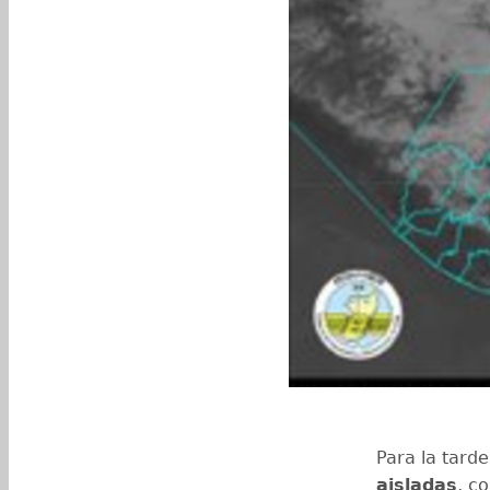
Para la tard
aisladas
, c