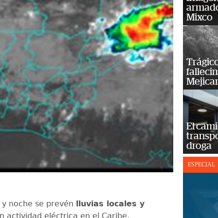
armado
Mixco
Trágico
falleci
Mejica
El cam
transp
droga
ESPECIAL
e y noche se prevén
lluvias locales y
on actividad eléctrica en el Caribe,