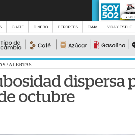
VERS
S
GUATE
DINERO
DEPORTES
FAMA
VIDA Y ESTILO
AS
/
ALERTAS
ubosidad dispersa p
 de octubre