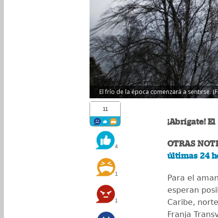
El frío de la época comenzará a sentirse. (F
11
¡Abrígate! E
OTRAS NOTI
4
últimas 24 h
1
Para el ama
esperan posi
1
Caribe, norte
Franja Trans