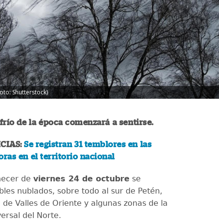
oto: Shutterstock)
l frío de la época comenzará a sentirse.
CIAS:
Se registran 31 temblores en las
oras en el territorio nacional
necer de
viernes 24 de octubre
se
bles nublados, sobre todo al sur de Petén,
 de Valles de Oriente y algunas zonas de la
versal del Norte.