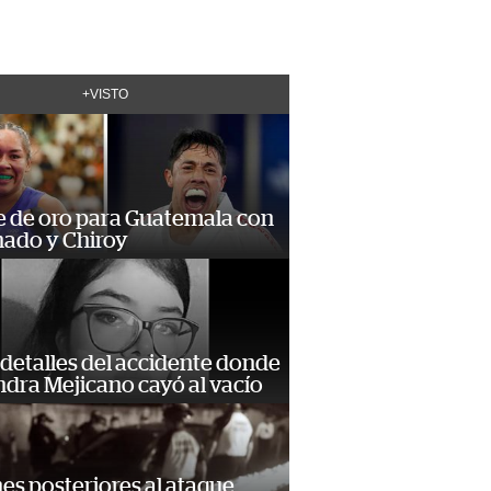
+VISTO
e de oro para Guatemala con
ado y Chiroy
detalles del accidente donde
dra Mejicano cayó al vacío
s posteriores al ataque