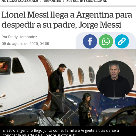
NOTICIAS GUATEMALA
/
DEPORTES
/
FÚTBOL INTERNACIONAL
Lionel Messi llega a Argentina para
despedir a su padre, Jorge Messi
Por Fredy Hernández
09 de agosto de 2026, 04:09
El astro argentino llegó junto con su familia a Argentina tras darse a
conocer la muerte de su padre. (Foto: AFP)