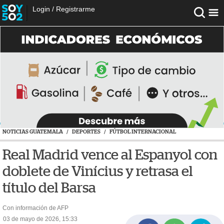
Login
/
Registrarme
NOTICIAS GUATEMALA
/
DEPORTES
/
FÚTBOL INTERNACIONAL
Real Madrid vence al Espanyol con
doblete de Vinícius y retrasa el
título del Barsa
Con información de AFP
03 de mayo de 2026, 15:33