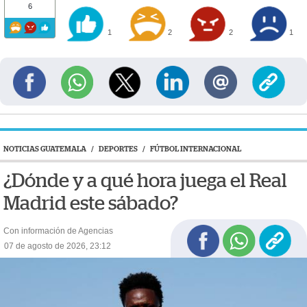
6
1
2
2
1
NOTICIAS GUATEMALA
/
DEPORTES
/
FÚTBOL INTERNACIONAL
¿Dónde y a qué hora juega el Real
Madrid este sábado?
Con información de Agencias
07 de agosto de 2026, 23:12