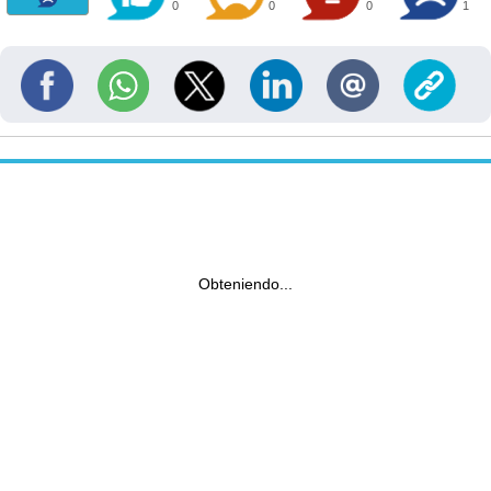
0
0
0
1
Obteniendo...