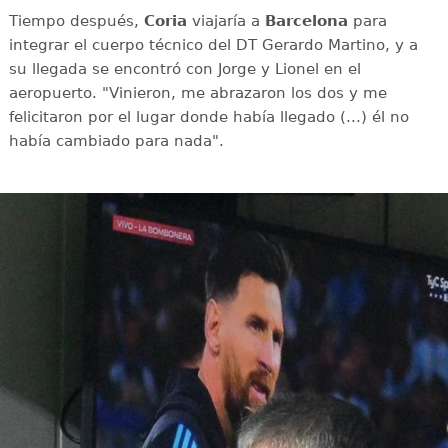
Tiempo después,
Coria
viajaría a
Barcelona
para
integrar el cuerpo técnico del DT Gerardo Martino, y a
su llegada se encontró con Jorge y Lionel en el
aeropuerto. "Vinieron, me abrazaron los dos y me
felicitaron por el lugar donde había llegado (...) él no
había cambiado para nada".