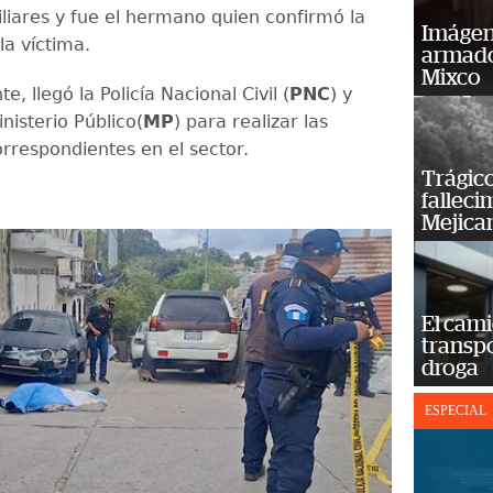
iliares y fue el hermano quien confirmó la
Imágene
la víctima.
armado
Mixco
e, llegó la Policía Nacional Civil (
PNC
) y
inisterio Público(
MP
) para realizar las
orrespondientes en el sector.
Trágico
falleci
Mejica
El cam
transp
droga
ESPECIAL