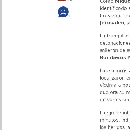
Como
Migue
identificado 
tiros en uno 
4
Jerusalén
,
z
La tranquilid
detonaciones
salieron de s
Bomberos M
Los socorrist
localizaron e
víctima a po
que era su m
en varios sec
Luego de inte
minutos, ind
las heridas l