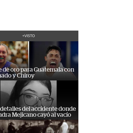
+VISTO
e de oro para Guatemala con
ado y Chiroy
detalles del accidente donde
dra Mejicano cayó al vacío