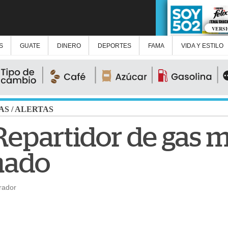
VERS
S
GUATE
DINERO
DEPORTES
FAMA
VIDA Y ESTILO
AS
/
ALERTAS
Repartidor de gas 
mado
rador