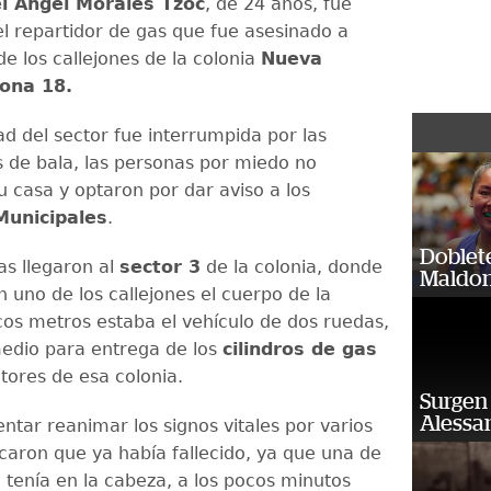
l Angel Morales Tzoc
, de 24 años, fue
el repartidor de gas que fue asesinado a
de los callejones de la colonia
Nueva
ona 18.
ad del sector fue interrumpida por las
 de bala, las personas por miedo no
u casa y optaron por dar aviso a los
unicipales
.
Doblet
as llegaron al
sector 3
de la colonia, donde
Maldon
n uno de los callejones el cuerpo de la
cos metros estaba el vehículo de dos ruedas,
edio para entrega de los
cilindros de gas
tores de esa colonia.
Surgen 
Alessan
ntar reanimar los signos vitales por varios
icaron que ya había fallecido, ya que una de
a tenía en la cabeza, a los pocos minutos