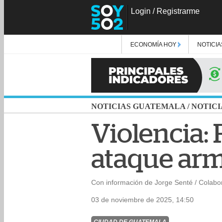
Login
/
Registrarme
ECONOMÍA HOY
NOTICIA
NOTICIAS GUATEMALA
/
NOTICI
Violencia: 
ataque ar
Con información de Jorge Senté / Colabo
03 de noviembre de 2025, 14:50