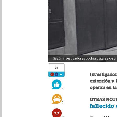
Según investigadores podría tratarse de u
19
Investigador
extorsión y 
operan en la
2
OTRAS NOTI
0
fallecido 
13