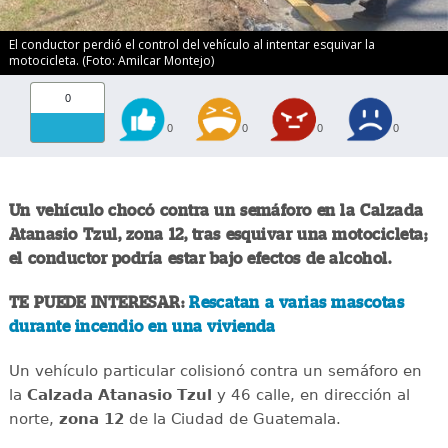
El conductor perdió el control del vehículo al intentar esquivar la
motocicleta. (Foto: Amilcar Montejo)
0
0
0
0
0
Un vehículo chocó contra un semáforo en la Calzada
Atanasio Tzul, zona 12, tras esquivar una motocicleta;
el conductor podría estar bajo efectos de alcohol.
TE PUEDE INTERESAR:
Rescatan a varias mascotas
durante incendio en una vivienda
Un vehículo particular colisionó contra un semáforo en
la
Calzada Atanasio Tzul
y 46 calle, en dirección al
norte,
zona 12
de la Ciudad de Guatemala.