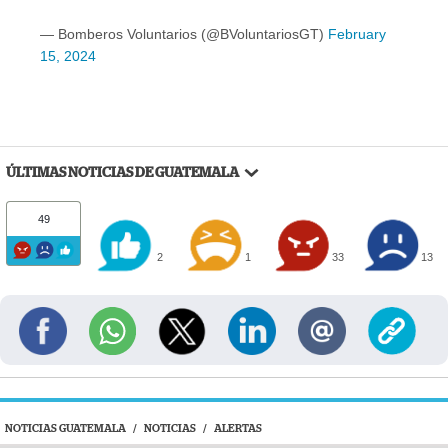
— Bomberos Voluntarios (@BVoluntariosGT)
February
15, 2024
ÚLTIMAS NOTICIAS DE GUATEMALA
49
2
1
33
13
NOTICIAS GUATEMALA
/
NOTICIAS
/
ALERTAS