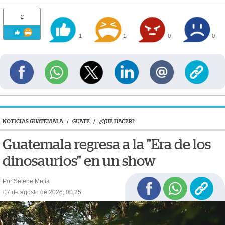
2
1
1
0
0
NOTICIAS GUATEMALA
/
GUATE
/
¿QUÉ HACER?
Guatemala regresa a la "Era de los
dinosaurios" en un show
Por Selene Mejía
07 de agosto de 2026, 00:25