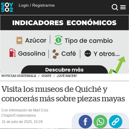
Login
/
Registrarme
NOTICIAS GUATEMALA
/
GUATE
/
¿QUÉ HACER?
Visita los museos de Quiché y
conocerás más sobre piezas mayas
Con información de Marí Crúz
Chajón/Colaboradora
31 de julio de 2025, 10:29