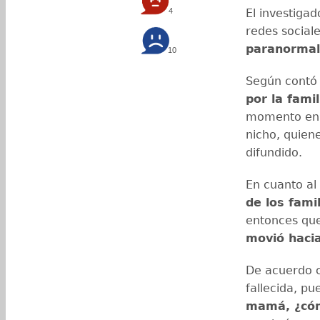
4
El investiga
redes social
paranormal
10
Según cont
por la fami
momento en qu
nicho, quien
difundido.
En cuanto al
de los fami
entonces qu
movió hacia
De acuerdo c
fallecida, pu
mamá, ¿có