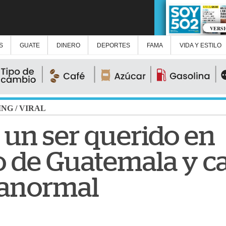
VERS
S
GUATE
DINERO
DEPORTES
FAMA
VIDA Y ESTILO
ING
/
VIRAL
 un ser querido en
 de Guatemala y c
ranormal