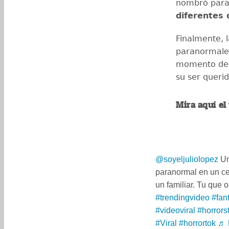
nombró para
diferentes 
Finalmente, l
paranormales
momento de p
su ser queri
Mira aquí el
@soyeljuliolopez
Un
paranormal en un ce
un familiar. Tu que
#trendingvideo
#fan
#videoviral
#horrors
#Viral
#horrortok
♬ 