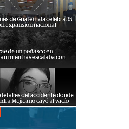
mes de Guatemala celebra 35
on expansión nacional
cae de un peñasco en
lán mientras escalaba con
detalles del accidente donde
dra Mejicano cayó al vacío