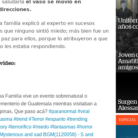
 saludarla
el vaso se movió en
direcciones.
Unifor
a familia explicó al experto en sucesos
años c
 que ninguno sintió miedo; más bien fue un
az para ellos, porque lo atribuyeron a que
do les estaba respondiendo.
Joven 
Amatit
 video:
amigos
a Familia vive un evento sobrenatural o
Surgen 
menterio de Guatemala mientras visitaban a
Alessan
 opinas, Que paso acá?
#paranormal
#viral
tasma
#trend
#Terror
#espanto
#trending
ESPECIAL
tory
#terrorifico
#miedo
#fantasmas
#horror
Mysterious and sad BGM(1120058) - S and