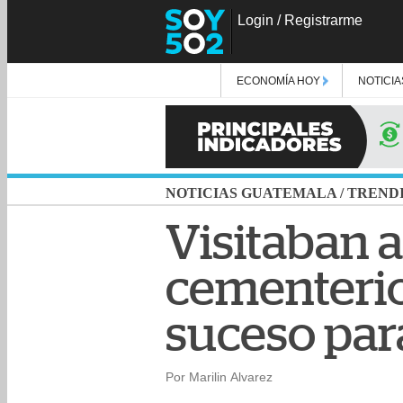
Login
/
Registrarme
ECONOMÍA HOY
NOTICIA
NOTICIAS GUATEMALA
/
TREND
Visitaban a
cementerio
suceso pa
Por Marilin Alvarez