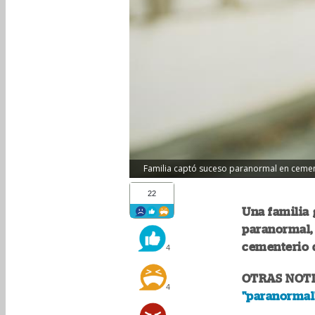
Familia captó suceso paranormal en cemente
22
Una familia
paranormal, 
cementerio d
4
OTRAS NOTI
4
"paranormal"