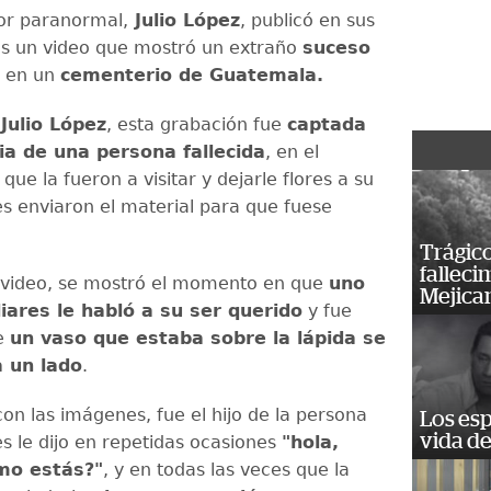
dor paranormal,
Julio López
, publicó en sus
es un video que mostró un extraño
suceso
en un
cementerio de Guatemala.
ó
Julio López
, esta grabación fue
captada
lia de una persona fallecida
, en el
e la fueron a visitar y dejarle flores a su
es enviaron el material para que fuese
Trágico
falleci
 video, se mostró el momento en que
uno
Mejica
liares le habló a su ser querido
y fue
e
un vaso que estaba sobre la lápida se
 un lado
.
on las imágenes, fue el hijo de la persona
Los esp
vida de
es le dijo en repetidas ocasiones
"hola,
mo estás?"
, y en todas las veces que la