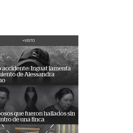
+VISTO
 accidente: Inguat lamenta
miento de Alessandra
no
osos que fueron hallados sin
ntro de una finca