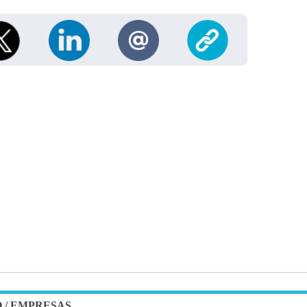
O
/
EMPRESAS