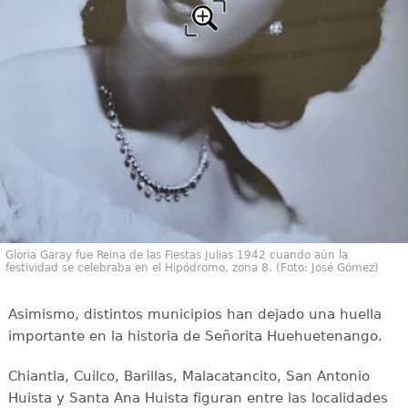
Gloria Garay fue Reina de las Fiestas Julias 1942 cuando aún la
festividad se celebraba en el Hipódromo, zona 8. (Foto: José Gómez)
Asimismo, distintos municipios han dejado una huella
importante en la historia de Señorita Huehuetenango.
Chiantla, Cuilco, Barillas, Malacatancito, San Antonio
Huista y Santa Ana Huista figuran entre las localidades