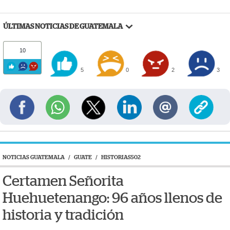
ÚLTIMAS NOTICIAS DE GUATEMALA
10
5
0
2
3
NOTICIAS GUATEMALA
/
GUATE
/
HISTORIAS502
Certamen Señorita
Huehuetenango: 96 años llenos de
historia y tradición