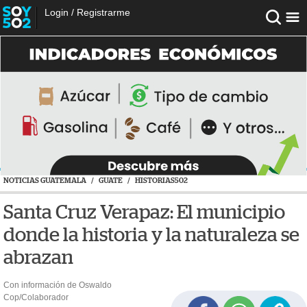
Login
/
Registrarme
NOTICIAS GUATEMALA
/
GUATE
/
HISTORIAS502
Santa Cruz Verapaz: El municipio
donde la historia y la naturaleza se
abrazan
Con información de Oswaldo
Cop/Colaborador