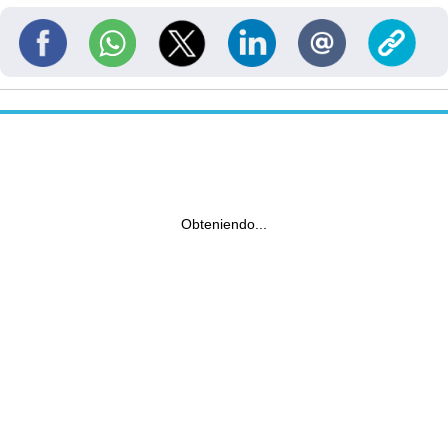
Obteniendo...