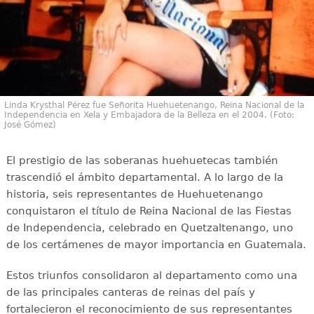
Linda Krysthal Pérez fue Señorita Huehuetenango, Reina Nacional de la
Independencia en Xela y Embajadora de la Belleza en el 2004. (Foto:
José Gómez)
El prestigio de las soberanas huehuetecas también
trascendió el ámbito departamental. A lo largo de la
historia, seis representantes de Huehuetenango
conquistaron el título de Reina Nacional de las Fiestas
de Independencia, celebrado en Quetzaltenango, uno
de los certámenes de mayor importancia en Guatemala.
Estos triunfos consolidaron al departamento como una
de las principales canteras de reinas del país y
fortalecieron el reconocimiento de sus representantes