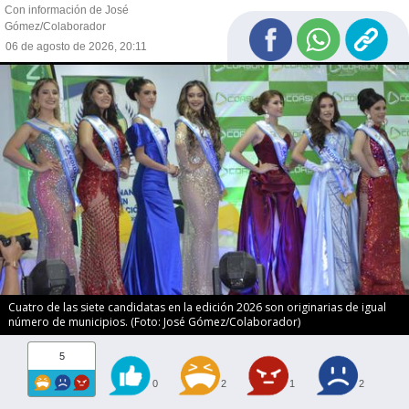
Con información de José
Gómez/Colaborador
06 de agosto de 2026, 20:11
Cuatro de las siete candidatas en la edición 2026 son originarias de igual
número de municipios. (Foto: José Gómez/Colaborador)
5
0
2
1
2