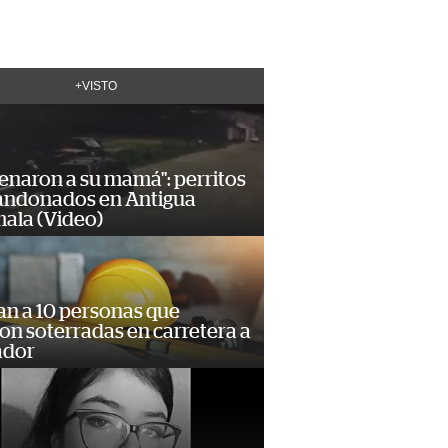
+VISTO
enaron a su mamá": perritos
andonados en Antigua
ala (Video)
an a 10 personas que
n soterradas en carretera a
ador