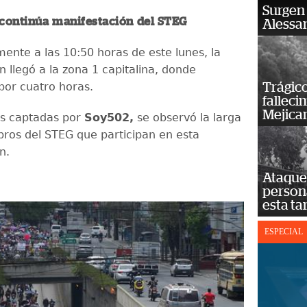
Surgen 
 continúa manifestación del STEG
Alessan
nte a las 10:50 horas de este lunes, la
 llegó a la zona 1 capitalina, donde
por cuatro horas.
Trágico
falleci
Mejica
as captadas por
Soy502,
se observó la larga
bros del STEG que participan en esta
n.
Ataque 
persona
esta ta
ESPECIAL