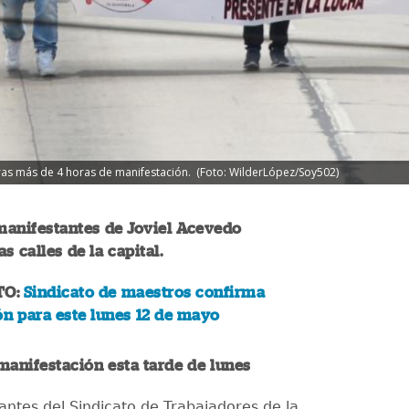
l tras más de 4 horas de manifestación. (Foto: WilderLópez/Soy502)
manifestantes de Joviel Acevedo
s calles de la capital.
TO:
Sindicato de maestros confirma
n para este lunes 12 de mayo
manifestación esta tarde de lunes
antes del Sindicato de Trabajadores de la