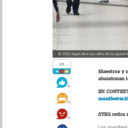
El STEG dejan libre las calles de la capita
131
Maestros y 
abandonan la
61
EN CONTEX
manifestació
12
STEG retira 
51
Los manifest