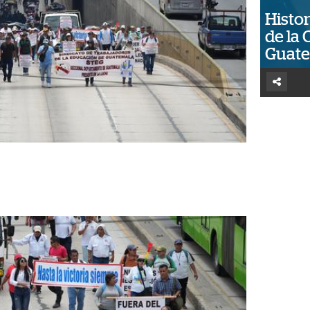
Histor
de la 
Guat