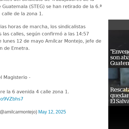
 Guatemala (STEG) se han retirado de la 6.ª
 calle de la zona 1.
ias horas de marcha, los sindicalistas
s las calles, según confirmó a las 14:57
e lunes 12 de mayo Amílcar Montejo, jefe de
n de Emetra.
"Enven
son ab
Guatem
l Magisterio -
Rescat
re la 6 avenida 4 calle zona 1.
quedaro
nZo9VZbhs7
El Salv
(@amilcarmontejo)
May 12, 2025