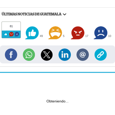
ÚLTIMAS NOTICIAS DE GUATEMALA
81
49
5
17
10
Obteniendo...