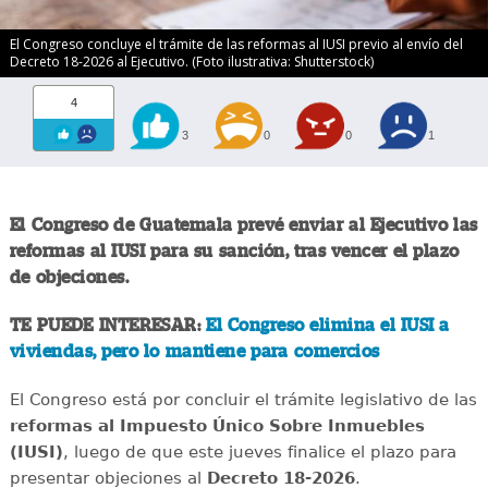
El Congreso concluye el trámite de las reformas al IUSI previo al envío del
Decreto 18-2026 al Ejecutivo. (Foto ilustrativa: Shutterstock)
4
3
0
0
1
El Congreso de Guatemala prevé enviar al Ejecutivo las
reformas al IUSI para su sanción, tras vencer el plazo
de objeciones.
TE PUEDE INTERESAR:
El Congreso elimina el IUSI a
viviendas, pero lo mantiene para comercios
El Congreso está por concluir el trámite legislativo de las
reformas al Impuesto Único Sobre Inmuebles
(IUSI)
, luego de que este jueves finalice el plazo para
presentar objeciones al
Decreto 18-2026
.