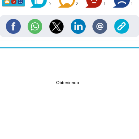
0
2
1
1
Obteniendo...