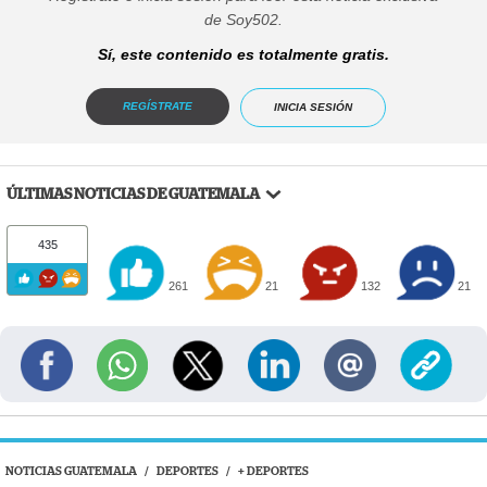
de Soy502.
Sí, este contenido es totalmente gratis.
REGÍSTRATE
INICIA SESIÓN
ÚLTIMAS NOTICIAS DE GUATEMALA
435
261
21
132
21
NOTICIAS GUATEMALA
/
DEPORTES
/
+ DEPORTES