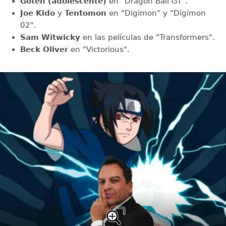
Goten (adolescente)
en "Dragon Ball GT".
Joe Kido
y
Tentomon
en "Digimon" y "Digimon
02".
Sam Witwicky
en las películas de "Transformers".
Beck Oliver
en "Victorious".