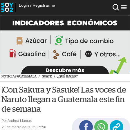
Login
/
Registrarme
NOTICIAS GUATEMALA
/
GUATE
/
¿QUÉ HACER?
¡Con Sakura y Sasuke! Las voces de
Naruto llegan a Guatemala este fin
de semana
Por Andrea Llamas
21 de marzo de 2025, 15:56