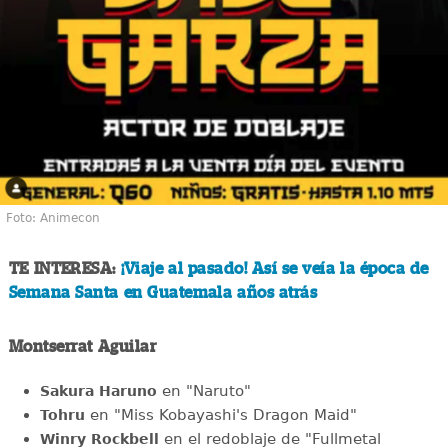
Foto: Animecon
TE INTERESA:
¡Viaje al pasado! Así se veía la época de
Semana Santa en Guatemala años atrás
Montserrat Aguilar
en "Naruto"
Sakura Haruno
en "Miss Kobayashi's Dragon Maid"
Tohru
en el redoblaje de "Fullmetal
Winry Rockbell