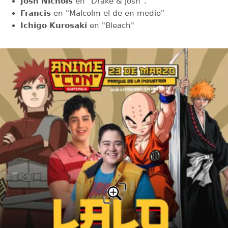
Josh Nichols
en "Drake & Josh".
Francis
en "Malcolm el de en medio"
Ichigo Kurosaki
en "Bleach"