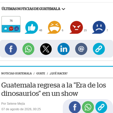
ÚLTIMAS NOTICIAS DE GUATEMALA
76
48
6
15
7
NOTICIAS GUATEMALA
/
GUATE
/
¿QUÉ HACER?
Guatemala regresa a la "Era de los
dinosaurios" en un show
Por Selene Mejía
07 de agosto de 2026, 00:25