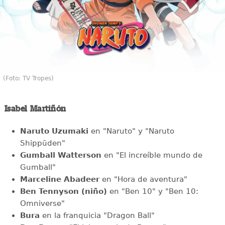
(Foto: TV Tropes)
Isabel Martiñón
Naruto Uzumaki
en "Naruto" y "Naruto
Shippūden"
Gumball Watterson
en "El increíble mundo de
Gumball"
Marceline Abadeer
en "Hora de aventura"
Ben Tennyson (niño)
en "Ben 10" y "Ben 10:
Omniverse"
Bura
en la franquicia "Dragon Ball"