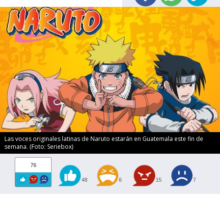
Las voces originales latinas de Naruto estarán en Guatemala este fin de
semana. (Foto: Seriebox)
76
48
6
15
7