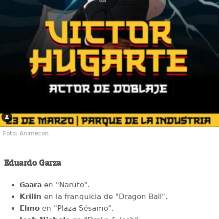
Foto: Animecon
Eduardo Garza
en "Naruto".
Gaara
Krilin
en la franquicia de "Dragon Ball".
Elmo
en "Plaza Sésamo".