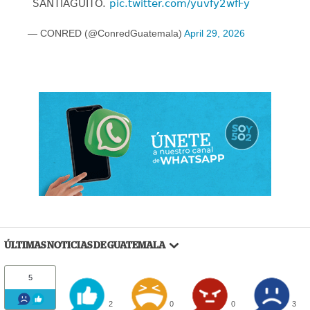
SANTIAGUITO.
pic.twitter.com/yuvfy2wfFy
— CONRED (@ConredGuatemala)
April 29, 2026
ÚLTIMAS NOTICIAS DE GUATEMALA
5
2
0
0
3