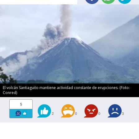
El volcán Santiaguito mantiene actividad constante de erupciones. (Foto:
Conred)
5
2
0
0
3