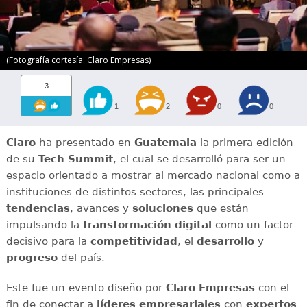
(Fotografía cortesía: Claro Empresas)
3
1
2
0
0
Claro
ha presentado en
Guatemala
la primera edición
de su
Tech Summit
, el cual se desarrolló para ser un
espacio orientado a mostrar al mercado nacional como a
instituciones de distintos sectores, las principales
tendencias
, avances y
soluciones
que están
impulsando la
transformación digital
como un factor
decisivo para la
competitividad
, el
desarrollo
y
progreso
del país.
Este fue un evento diseño por
Claro Empresas
con el
fin de conectar a
líderes empresariales
con
expertos