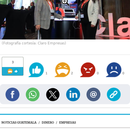
(Fotografía cortesía: Claro Empresas)
3
1
2
0
0
NOTICIAS GUATEMALA
/
DINERO
/
EMPRESAS