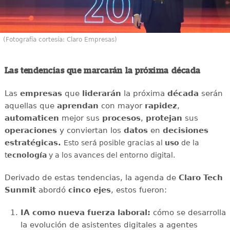
(Fotografía cortesía: Claro Empresas)
Las tendencias que marcarán la próxima década
Las
empresas
que
liderarán
la próxima
década
serán
aquellas que
aprendan
con mayor
rapidez
,
automaticen
mejor sus
procesos
,
protejan
sus
operaciones
y conviertan los
datos
en
decisiones
estratégicas.
Esto será posible gracias al
uso
de la
t
ecnología
y a los avances del entorno digital.
Derivado de estas tendencias, la agenda de
Claro Tech
Sunmit
abordó
cinco ejes
, estos fueron:
IA como nueva fuerza laboral:
cómo se desarrolla
la evolución de asistentes digitales a agentes