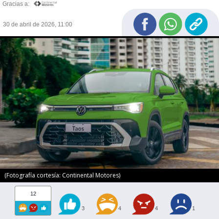
Gracias a:
30 de abril de 2026, 11:00
(Fotografía cortesía: Continental Motores)
12
3
4
4
1