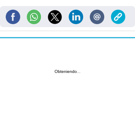
Obteniendo...