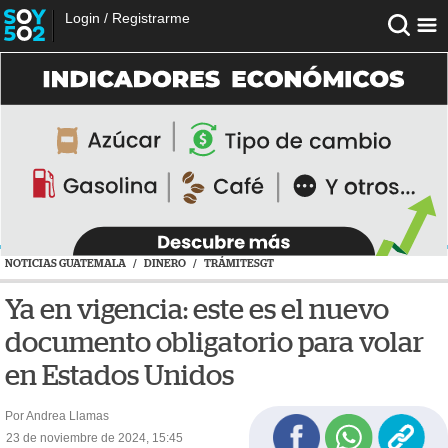
Login
/
Registrarme
NOTICIAS GUATEMALA
/
DINERO
/
TRÁMITESGT
Ya en vigencia: este es el nuevo
documento obligatorio para volar
en Estados Unidos
Por Andrea Llamas
23 de noviembre de 2024, 15:45