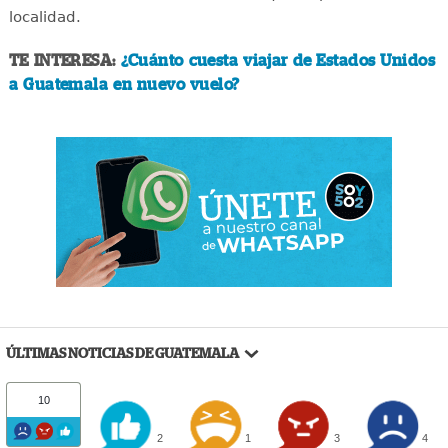
localidad.
TE INTERESA:
¿Cuánto cuesta viajar de Estados Unidos
a Guatemala en nuevo vuelo?
ÚLTIMAS NOTICIAS DE GUATEMALA
10
2
1
3
4