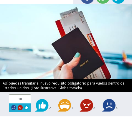
Así puedes tramitar el nuevo requisito obligatorio para vuelos dentro de
Estados Unidos. (Foto ilustrativa: Globaltravels)
10
2
1
3
4