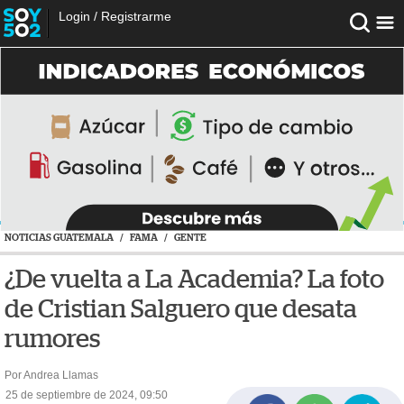
Login
/
Registrarme
NOTICIAS GUATEMALA
/
FAMA
/
GENTE
¿De vuelta a La Academia? La foto
de Cristian Salguero que desata
rumores
Por Andrea Llamas
25 de septiembre de 2024, 09:50