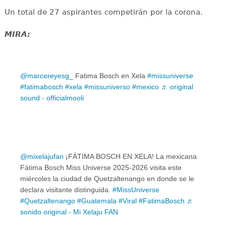
Un total de 27 aspirantes competirán por la corona.
MIRA:
@marcereyesg_
Fatima Bosch en Xela
#missuniverse
#fatimabosch
#xela
#missuniverso
#mexico
♬ original
sound - officialmooli
@mixelajufan
¡FÁTIMA BOSCH EN XELA! La mexicana
Fátima Bosch Miss Universe 2025-2026 visita este
miércoles la ciudad de Quetzaltenango en donde se le
declara visitante distinguida.
#MissUniverse
#Quetzaltenango
#Guatemala
#Viral
#FatimaBosch
♬
sonido original - Mi Xelaju FAN