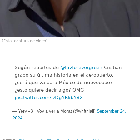
(Foto: captura de video)
Según reportes de
@luvforevergreen
Cristian
grabó su última historia en el aeropuerto.
¿será que va para México de nuevooooo?
¿esto quiere decir algo? OMG
pic.twitter.com/DDgYRkbY8X
— Yery «3 | Voy a ver a Morat (@yhftniall)
September 24,
2024