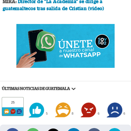
MIRA:
Director de "La Academia" se dirige a
guatemaltecos tras salida de Cristian (video)
ÚLTIMAS NOTICIAS DE GUATEMALA
25
5
8
6
6