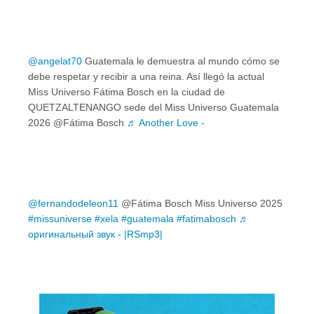
@angelat70
Guatemala le demuestra al mundo cómo se
debe respetar y recibir a una reina. Así llegó la actual
Miss Universo Fátima Bosch en la ciudad de
QUETZALTENANGO sede del Miss Universo Guatemala
2026 @Fátima Bosch
♬ Another Love -
@fernandodeleon11
@Fátima Bosch Miss Universo 2025
#missuniverse
#xela
#guatemala
#fatimabosch
♬
оригинальный звук - |RSmp3|