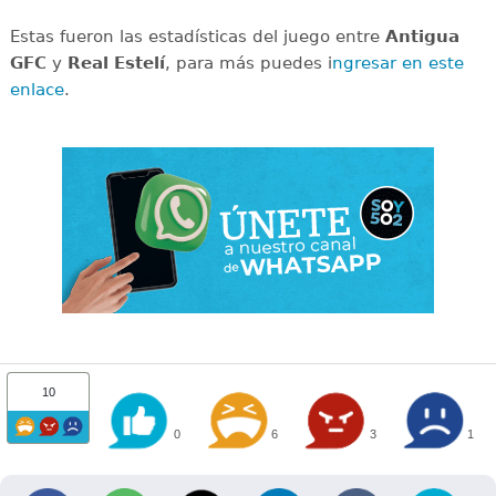
Estas fueron las estadísticas del juego entre
Antigua
GFC
y
Real Estelí
, para más puedes i
ngresar en este
enlace
.
10
0
6
3
1