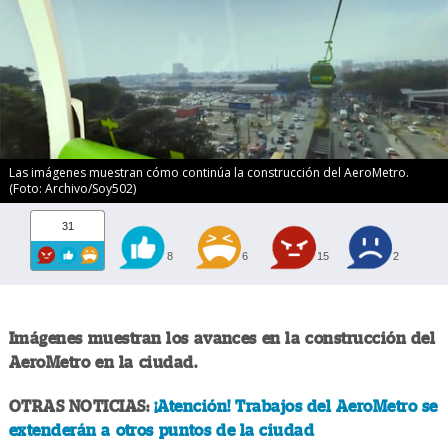
Las imágenes muestran cómo continúa la construcción del AeroMetro.
(Foto: Archivo/Soy502)
31
8
6
15
2
Imágenes muestran los avances en la construcción del
AeroMetro en la ciudad.
OTRAS NOTICIAS:
¡Atención! Trabajos del AeroMetro se
extenderán a otros puntos de la ciudad