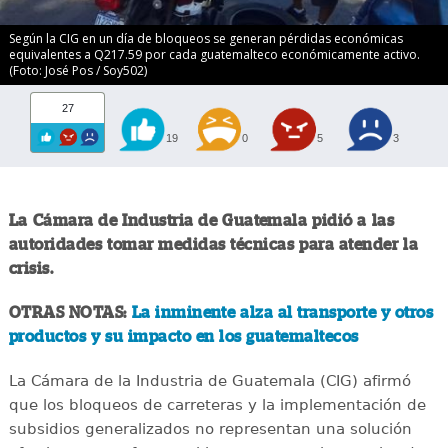
Según la CIG en un día de bloqueos se generan pérdidas económicas
equivalentes a Q217.59 por cada guatemalteco económicamente activo.
(Foto: José Pos / Soy502)
27
19
0
5
3
La Cámara de Industria de Guatemala pidió a las
autoridades tomar medidas técnicas para atender la
crisis.
OTRAS NOTAS:
La inminente alza al transporte y otros
productos y su impacto en los guatemaltecos
La Cámara de la Industria de Guatemala (CIG) afirmó
que los bloqueos de carreteras y la implementación de
subsidios generalizados no representan una solución