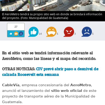
El AeroMetro tendrá su propio sitio web en donde se brindará información
del proyecto. (Foto: Municipalidad de Guatemala)
27
14
5
3
5
En el sitio web se tendrá información relevante al
AeroMetro, como las líneas y el mapa del recorrido.
OTRAS NOTICIAS:
CIV prevé abrir paso a desnivel de
calzada Roosevelt esta semana
CableVía
, empresa concesionaria del
AeroMetro
,
anunció el lanzamiento del
sitio web oficial
de este
proyecto de transporte aéreo de la Municipalidad de
Guatemala.