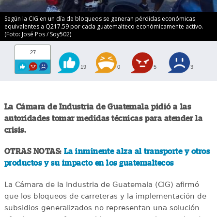
Según la CIG en un día de bloqueos se generan pérdidas económicas
equivalentes a Q217.59 por cada guatemalteco económicamente activo.
(Foto: José Pos / Soy502)
27
19
0
5
3
La Cámara de Industria de Guatemala pidió a las
autoridades tomar medidas técnicas para atender la
crisis.
OTRAS NOTAS:
La inminente alza al transporte y otros
productos y su impacto en los guatemaltecos
La Cámara de la Industria de Guatemala (CIG) afirmó
que los bloqueos de carreteras y la implementación de
subsidios generalizados no representan una solución