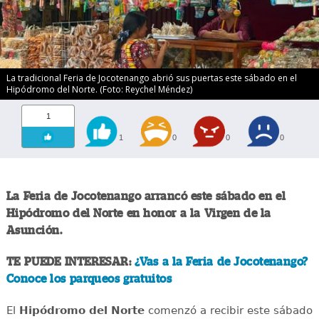
La tradicional Feria de Jocotenango abrió sus puertas este sábado en el
Hipódromo del Norte. (Foto: Reychel Méndez)
1
1
0
0
0
La Feria de Jocotenango arrancó este sábado en el
Hipódromo del Norte en honor a la Virgen de la
Asunción.
TE PUEDE INTERESAR:
¿Vas a la Feria de Jocotenango?
Conoce los parqueos gratuitos
El
Hipódromo del Norte
comenzó a recibir este sábado