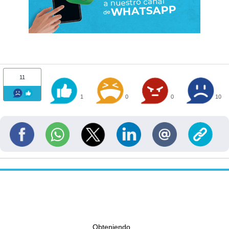
11
1
0
0
10
Obteniendo...