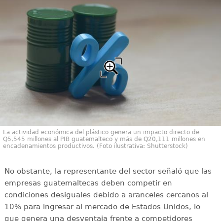
La actividad económica del plástico genera un impacto directo de
Q5,545 millones al PIB guatemalteco y más de Q20,111 millones en
encadenamientos productivos. (Foto ilustrativa: Shutterstock)
No obstante, la representante del sector señaló que las
empresas guatemaltecas deben competir en
condiciones desiguales debido a aranceles cercanos al
10% para ingresar al mercado de Estados Unidos, lo
que genera una desventaja frente a competidores