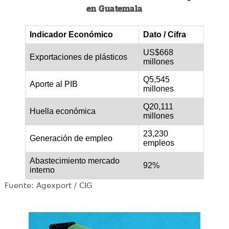
en Guatemala
Indicador Económico
Dato / Cifra
US$668
Exportaciones de plásticos
millones
Q5,545
Aporte al PIB
millones
Q20,111
Huella económica
millones
23,230
Generación de empleo
empleos
Abastecimiento mercado
92%
interno
Fuente: Agexport / CIG