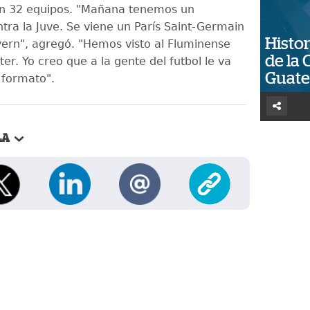
on 32 equipos. "Mañana tenemos un
ntra la Juve. Se viene un París Saint-Germain
Histor
yern", agregó. "Hemos visto al Fluminense
de la 
nter. Yo creo que a la gente del futbol le va
Guat
 formato".
LA