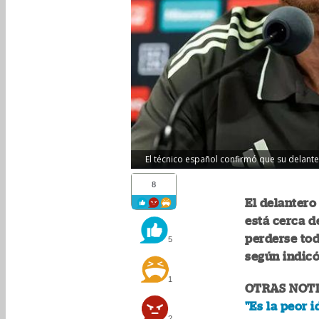
El técnico español confirmó que su delanter
8
El delantero
está cerca d
perderse tod
5
según indicó
1
OTRAS NOTI
"Es la peor 
2