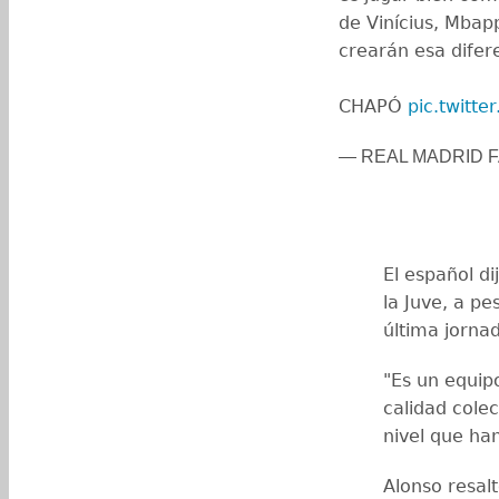
de Vinícius, Mbap
crearán esa difer
CHAPÓ
pic.twitt
— REAL MADRID F
El español d
la Juve, a pe
última jorna
"Es un equip
calidad cole
nivel que ha
Alonso resal