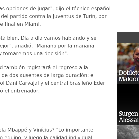
s opciones de jugar", dijo el técnico español
 del partido contra la Juventus de Turín, por
e final en Miami.
tá bien. Día a día vamos hablando y se
ejor", añadió. "Mañana por la mañana
y tomaremos una decisión".
d también registrará el regreso a la
Doblet
 de dos ausentes de larga duración: el
Maldon
ol Dani Carvajal y el central brasileño Eder
ló el entrenador.
Surgen 
Alessan
upla Mbappé y Vinícius? "Lo importante
 equipo, y luego la calidad individual