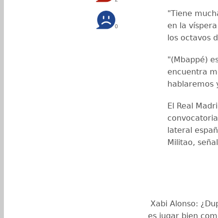
"Tiene mucha
en la víspera
0
los octavos d
"(Mbappé) es
encuentra m
hablaremos 
El Real Madri
convocatoria
lateral españ
Militao, seña
️ Xabi Alonso: ¿D
es jugar bien como