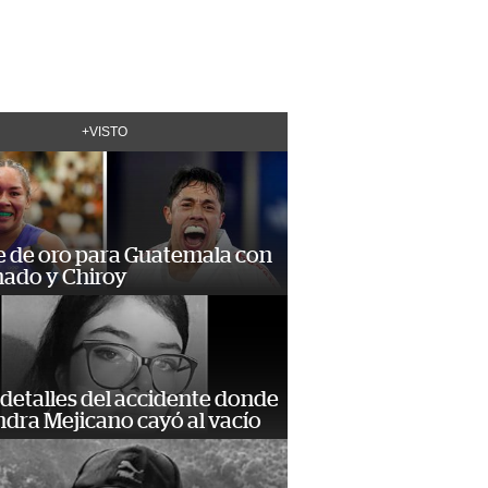
+VISTO
e de oro para Guatemala con
ado y Chiroy
detalles del accidente donde
dra Mejicano cayó al vacío