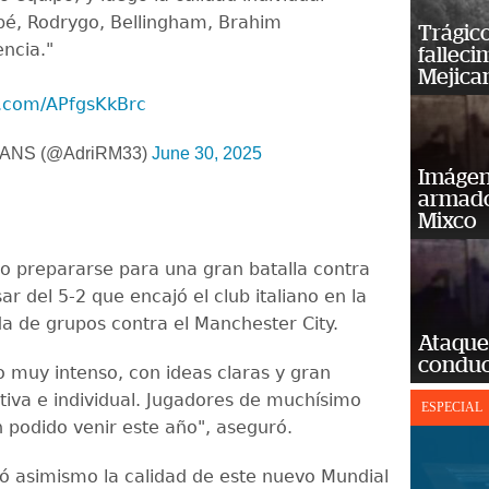
pé, Rodrygo, Bellingham, Brahim
Trágico
encia."
falleci
Mejica
er.com/APfgsKkBrc
ANS (@AdriRM33)
June 30, 2025
Imágene
armado
Mixco
ijo prepararse para una gran batalla contra
sar del 5-2 que encajó el club italiano en la
da de grupos contra el Manchester City.
Ataque
conduct
o muy intenso, con ideas claras y gran
ctiva e individual. Jugadores de muchísimo
ESPECIAL
n podido venir este año", aseguró.
tó asimismo la calidad de este nuevo Mundial