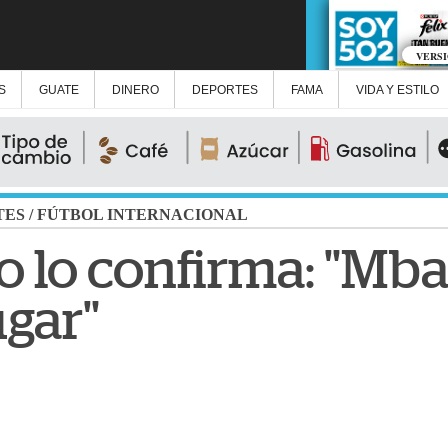
VERS
S
GUATE
DINERO
DEPORTES
FAMA
VIDA Y ESTILO
TES
/
FÚTBOL INTERNACIONAL
o lo confirma: "Mb
ugar"