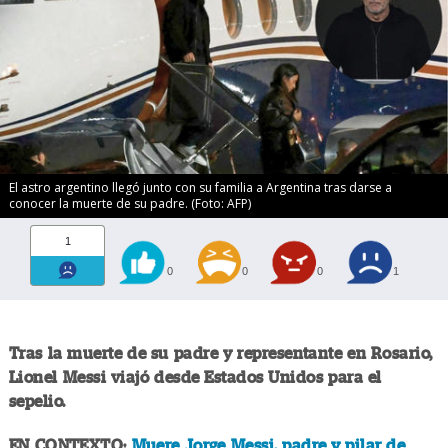
El astro argentino llegó junto con su familia a Argentina tras darse a
conocer la muerte de su padre. (Foto: AFP)
1
0
0
0
1
Tras la muerte de su padre y representante en Rosario,
Lionel Messi
viajó desde Estados Unidos para el
sepelio.
EN CONTEXTO:
Muere Jorge Messi, padre y pilar de