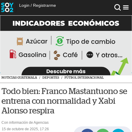
Login
/
Registrarme
NOTICIAS GUATEMALA
/
DEPORTES
/
FÚTBOL INTERNACIONAL
Todo bien: Franco Mastantuono se
entrena con normalidad y Xabi
Alonso respira
Con información de Agencias
15 de octubre de 2025, 17:26