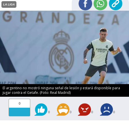
LA LIGA
El argentino no mostró ninguna señal de lesión y estará disponible para
jugar contra el Getafe. (Foto: Real Madrid)
0
0
0
0
0