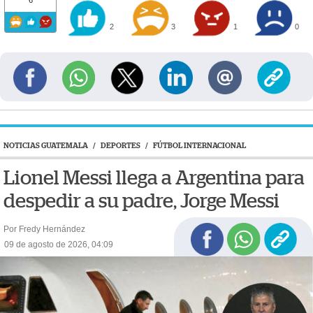
2
3
1
0
NOTICIAS GUATEMALA
/
DEPORTES
/
FÚTBOL INTERNACIONAL
Lionel Messi llega a Argentina para
despedir a su padre, Jorge Messi
Por Fredy Hernández
09 de agosto de 2026, 04:09