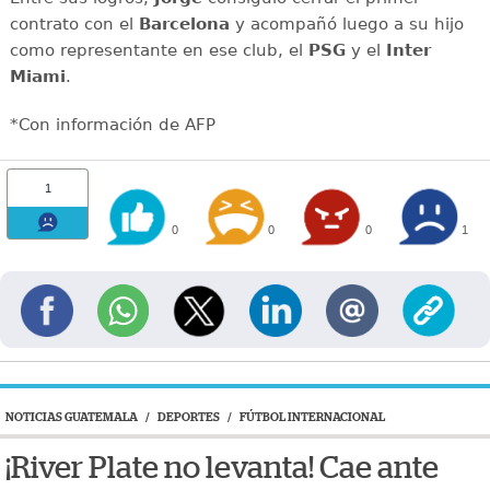
contrato con el
Barcelona
y acompañó luego a su hijo
como representante en ese club, el
PSG
y el
Inter
Miami
.
*Con información de AFP
1
0
0
0
1
NOTICIAS GUATEMALA
/
DEPORTES
/
FÚTBOL INTERNACIONAL
¡River Plate no levanta! Cae ante