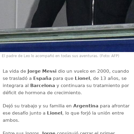
El padre de Leo lo acompañó en todas sus aventuras. (Foto: AFP)
La vida de
Jorge Messi
dio un vuelco en 2000, cuando
se trasladó a
España
para que
Lionel
, de 13 años, se
integrara al
Barcelona
y continuara su tratamiento por
déficit de hormona de crecimiento.
Dejó su trabajo y su familia en
Argentina
para afrontar
ese desafío junto a
Lionel
, lo que forjó la unión entre
ambos.
Entre sus logros,
Jorge
consiguió cerrar el primer