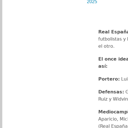
2025
Real Españ
futbolistas y
el otro.
El once ide
así:
Portero:
Lui
Defensas:
G
Ruiz y Widvin
Mediocampi
Aparicio, Mi
(Real España