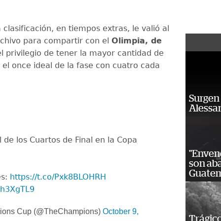
clasificación, en tiempos extras, le valió al
chivo para compartir con el
Olimpia, de
l privilegio de tener la mayor cantidad de
 el once ideal de la fase con cuatro cada
Surgen 
Alessan
al de los Cuartos de Final en la Copa
!
"Enven
son ab
Guatem
es:
https://t.co/Pxk8BLOHRH
ith3XgTL9
ions Cup (@TheChampions)
October 9,
Trágico