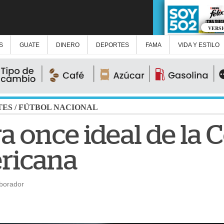
VERS
S
GUATE
DINERO
DEPORTES
FAMA
VIDA Y ESTILO
TES
/
FÚTBOL NACIONAL
ra once ideal de la 
ricana
aborador