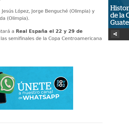
Histor
:
Jesús López, Jorge Benguché (Olimpia) y
de la 
da (Olimpia).
Guat
ntará a
Real España el 22 y 29 de
las semifinales de la Copa Centroamericana