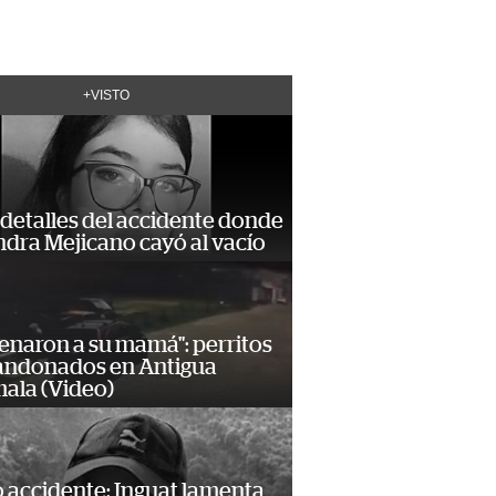
+VISTO
detalles del accidente donde
dra Mejicano cayó al vacío
enaron a su mamá": perritos
andonados en Antigua
ala (Video)
 accidente: Inguat lamenta