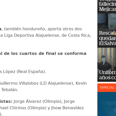
falleci
Mejica
a
, también hondureño, aporta otros dos
Rescat
 la Liga Deportiva Alajuelense, de Costa Rica,
quedaro
El Salv
al de los cuartos de final se conforma
s López (Real España).
Unifor
años c
uillermo Villalobos (LD Alajuelense), Kevin
ESPECIAL
 Tebalán.
stas:
Jorge Álvarez (Olimpia), Jorge
chael Chirinos (Olimpia) y Jhow Benavídez
).