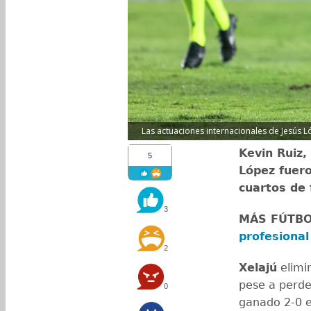
Las actuaciones internacionales de Jesús L
Kevin Ruiz,
5
López fuero
cuartos de 
3
MÁS FÚTB
profesional
2
Xelajú
elimi
pese a perde
0
ganado 2-0 e