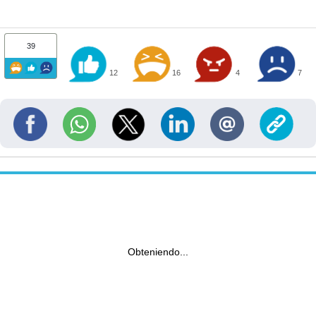
39
12
16
4
7
Obteniendo...