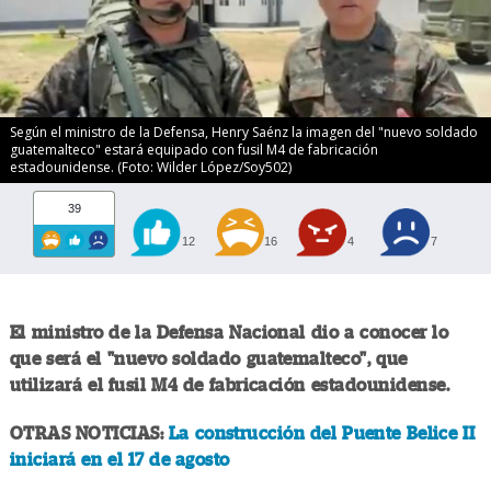
Según el ministro de la Defensa, Henry Saénz la imagen del "nuevo soldado
guatemalteco" estará equipado con fusil M4 de fabricación
estadounidense. (Foto: Wilder López/Soy502)
39
12
16
4
7
El ministro de la Defensa Nacional dio a conocer lo
que será el "nuevo soldado guatemalteco", que
utilizará el fusil M4 de fabricación estadounidense.
OTRAS NOTICIAS:
La construcción del Puente Belice II
iniciará en el 17 de agosto