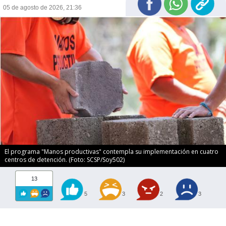
05 de agosto de 2026, 21:36
El programa "Manos productivas" contempla su implementación en cuatro
centros de detención. (Foto: SCSP/Soy502)
13
5
3
2
3