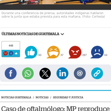
Durante una conferencia de prensa, autoridades indígenas hablaron
sobre la junta que estaba prevista para esta mañana. (Foto: Cortesía)
ÚLTIMAS NOTICIAS DE GUATEMALA
448
60
37
287
64
NOTICIAS GUATEMALA
/
NOTICIAS
/
SEGURIDAD Y JUSTICIA
Caso de oftalmólogo: MP reproduce