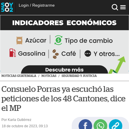
Login
/
Registrarme
NOTICIAS GUATEMALA
/
NOTICIAS
/
SEGURIDAD Y JUSTICIA
Consuelo Porras ya escuchó las
peticiones de los 48 Cantones, dice
el MP
Por Karla Gutiérrez
18 de octubre de 2023, 09:13