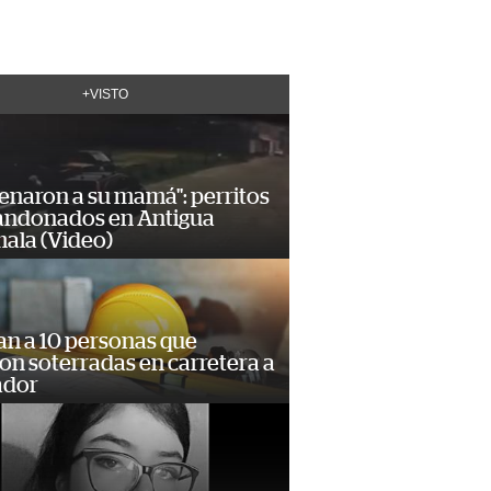
+VISTO
enaron a su mamá": perritos
andonados en Antigua
ala (Video)
an a 10 personas que
n soterradas en carretera a
ador