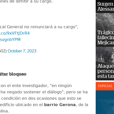
ones de dimitir a su cargo.
Surgen 
Alessan
cal General no renunciará a su cargo",
Trágico
t.co/9xVFtJDrR4
falleci
cVsvgnbYPM
Mejica
502)
October 7, 2023
Ataque 
persona
uitar bloqueo
esta ta
on el ente investigador, "en ningún
ESPECIAL
a negado sostener el diálogo", pero se ha
condición en dos ocasiones que esto se
 edificio ubicado en el
barrio Gerona
, de la
lina.