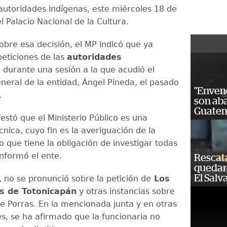
autoridades indígenas, este miércoles 18 de
l Palacio Nacional de la Cultura.
obre esa decisión, el MP indicó que ya
peticiones de las
autoridades
s
durante una sesión a la que acudió el
eneral de la entidad, Ángel Pineda, el pasado
"Enven
.
son ab
Guatem
estó que el Ministerio Público es una
écnica, cuyo fin es la averiguación de la
o que tiene la obligación de investigar todas
informó el ente.
Rescat
quedaro
El Salv
 no se pronunció sobre la petición de
Los
s de Totonicapán
y otras instancias sobre
de Porras. En la mencionada junta y en otras
s, se ha afirmado que la funcionaria no