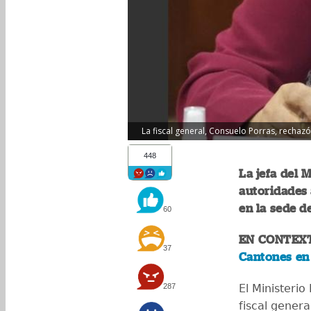
La fiscal general, Consuelo Porras, rechazó
448
La jefa del 
autoridades 
en la sede de
60
EN CONTEX
37
Cantones en
287
El Ministerio
fiscal genera