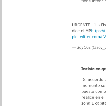
tiene intenci
URGENTE | "La Fis
dice el MP
https://
pic.twitter.com/
— Soy 502 (@soy_
Insiste en q
De acuerdo c
momento se h
puesto como 
realice en el
zona 1 capita