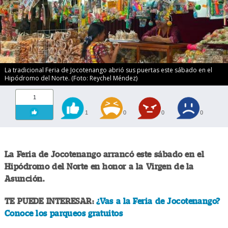
La tradicional Feria de Jocotenango abrió sus puertas este sábado en el
Hipódromo del Norte. (Foto: Reychel Méndez)
1
1
0
0
0
La Feria de Jocotenango arrancó este sábado en el
Hipódromo del Norte en honor a la Virgen de la
Asunción.
TE PUEDE INTERESAR:
¿Vas a la Feria de Jocotenango?
Conoce los parqueos gratuitos