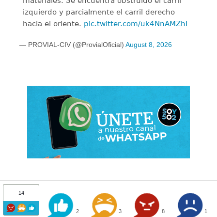
materiales. Se encuentra obstruido el carril
izquierdo y parcialmente el carril derecho
hacia el oriente.
pic.twitter.com/uk4NnAMZhI
— PROVIAL-CIV (@ProvialOficial)
August 8, 2026
14
2
3
8
1