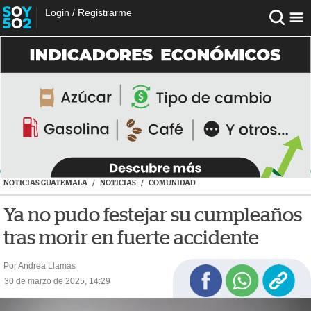
Login
/
Registrarme
NOTICIAS GUATEMALA
/
NOTICIAS
/
COMUNIDAD
Ya no pudo festejar su cumpleaños
tras morir en fuerte accidente
Por Andrea Llamas
30 de marzo de 2025, 14:29