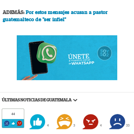
ADEMÁS:
Por estos mensajes acusan a pastor
guatemalteco de "ser infiel"
ÚLTIMAS NOTICIAS DE GUATEMALA
44
4
3
4
33