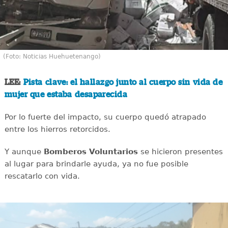
(Foto: Noticias Huehuetenango)
LEE:
Pista clave: el hallazgo junto al cuerpo sin vida de
mujer que estaba desaparecida
Por lo fuerte del impacto, su cuerpo quedó atrapado
entre los hierros retorcidos.
Y aunque
Bomberos Voluntarios
se hicieron presentes
al lugar para brindarle ayuda, ya no fue posible
rescatarlo con vida.