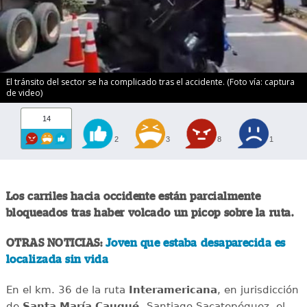
El tránsito del sector se ha complicado tras el accidente. (Foto vía: captura
de video)
14
2
3
8
1
Los carriles hacia occidente están parcialmente
bloqueados tras haber volcado un picop sobre la ruta.
OTRAS NOTICIAS:
Joven que estaba desaparecida es
localizada sin vida
En el km. 36 de la ruta
Interamericana
, en jurisdicción
de
Santa María Cauqué,
Santiago Sacatepéquez, el