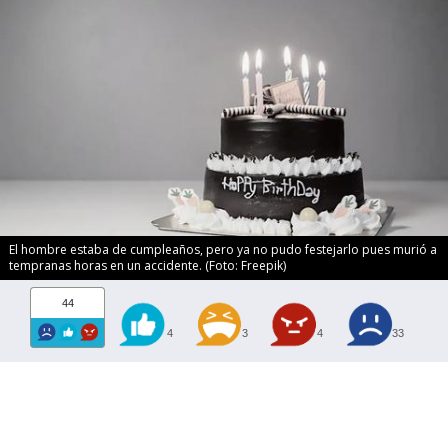
El hombre estaba de cumpleaños, pero ya no pudo festejarlo pues murió a
tempranas horas en un accidente. (Foto: Freepik)
44
4
3
4
33